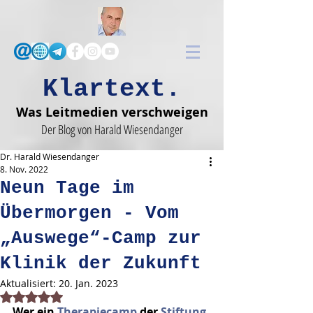
Klartext.
Was Leitmedien verschweigen
Der Blog von Harald Wiesendanger
Dr. Harald Wiesendanger
8. Nov. 2022
Neun Tage im
Übermorgen - Vom
„Auswege“-Camp zur
Klinik der Zukunft
Aktualisiert:
20. Jan. 2023
Mit NaN von 5 Sternen bewertet.
Wer ein 
Therapiecamp
 der 
Stiftung 