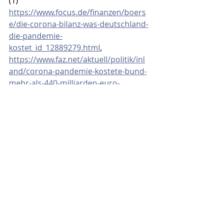
(1) 
https://www.focus.de/finanzen/boers
e/die-corona-bilanz-was-deutschland-
die-pandemie-
kostet_id_12889279.html
, 
https://www.faz.net/aktuell/politik/inl
and/corona-pandemie-kostete-bund-
mehr-als-440-milliarden-euro-
18840435.html
, 
https://www.welt.de/wirtschaft/article
244932734/Steuerausgaben-Die-
Corona-Pandemie-kostet-den-Bund-
bisher-440-Milliarden-Euro.html
, 
https://www.mdr.de/nachrichten/deu
tschland/politik/corona-
massnahmen-kosten-bund-
deutschland-100.html
(2)   
https://off-
guardian.org/2020/10/08/who-