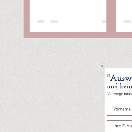
Heil
dem.
"Auswe
und kei
"Auswege Infos"