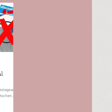
l
r
estagswahl
utschen