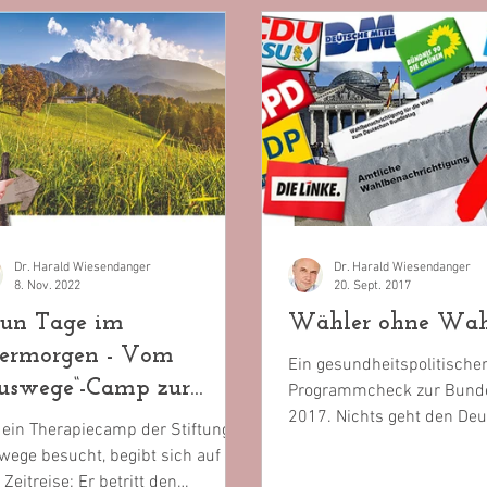
Dr. Harald Wiesendanger
Dr. Harald Wiesendanger
8. Nov. 2022
20. Sept. 2017
un Tage im
Wähler ohne Wah
ermorgen - Vom
Ein gesundheitspolitische
uswege“-Camp zur
Programmcheck zur Bund
2017. Nichts geht den De
inik der Zukunft
 ein Therapiecamp der Stiftung
über ihre Gesundheit. Von
ege besucht, begibt sich auf
Meinungsforschern...
 Zeitreise: Er betritt den