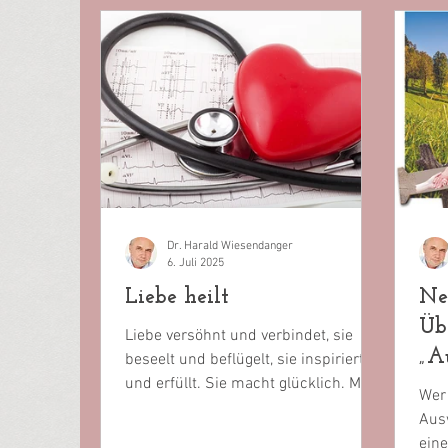
Dr. Harald Wiesendanger
6. Juli 2025
Liebe heilt
Ne
Üb
Liebe versöhnt und verbindet, sie
„A
beseelt und beflügelt, sie inspiriert
und erfüllt. Sie macht glücklich. Mehr
Kl
Wer
noch: Sie kann heilen....
Ausw
eine