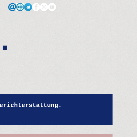
.
erichterstattung.