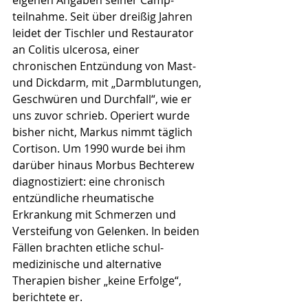
eigenen Angaben seiner Camp­
teilnahme. Seit über drei­ßig Jahren 
leidet der Tischler und Restau­rator 
an Colitis ulcerosa, einer 
chronischen Ent­zündung von Mast- 
und Dickdarm, mit „Darmblu­tun­gen, 
Geschwüren und Durch­fall“, wie er 
uns zuvor schrieb. Operiert wurde 
bisher nicht, Markus nimmt täglich 
Cor­ti­son. Um 1990 wurde bei ihm 
darüber hinaus Morbus Bechterew 
diagnostiziert: eine chronisch 
entzündliche rheumatische 
Erkrankung mit Schmerzen und 
Verstei­fung von Gelenken. In beiden 
Fällen brachten etliche schul­
medizinische und alternative 
Therapien bisher „keine Erfolge“, 
berichtete er.