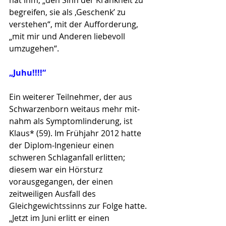
hat ihm, „den Sinn der Krank­heit zu 
begreifen, sie als ‚Ge­schenk’ zu 
verstehen“, mit der Auf­forde­rung, 
„mit mir und An­de­ren liebevoll 
umzugehen“.
„Juhu!!!!“
Ein weiterer Teilnehmer, der aus 
Schwarzenborn weitaus mehr mit­
nahm als Symptomlinderung, ist 
Klaus* (59). Im Frühjahr 2012 hatte 
der Diplom-Ingenieur einen 
schweren Schlaganfall erlitten; 
diesem war ein Hörsturz 
vorausgegangen, der einen 
zeitweiligen Aus­fall des 
Gleichgewichtssinns zur Folge hatte. 
„Jetzt im Juni erlitt er einen 