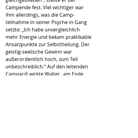
gleichgeblieben“, stellte er bei 
Campende fest. Viel wichtiger war 
ihm allerdings, was die Camp­
teilnahme in seiner Psy­che in Gang 
setzte: „Ich habe un­vergleichlich 
mehr Energie und bekam praktikable 
Ansatz­punkte zur Selbstheilung. Der 
geistig-seelische Gewinn war 
außerordentlich hoch, zum Teil 
unbeschreiblich.“ Auf den leitenden 
Camparzt wirkte Walter „am Ende 
viel entspannter, zielgerichteter, 
dynamischer, zuversichtlicher, 
sichtlich begeistert von alledem, was 
er im Camp erlebt hat – dabei war er 
niedergeschlagen und eher mutlos 
zu uns gekommen.“ Bei uns 
begegnete er einer Art von Medi­zin, 
die Symptomträger als ganze Per­