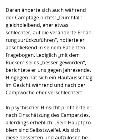
Daran änderte sich auch während 
der Camp­tage nichts: „Durch­fall: 
gleichbleibend, eher etwas 
schlechter, auf die veränderte Ernäh­
rung zurückzuführen“, notierte er 
abschließend in seinem Patienten-
Fragebogen. Lediglich „mit dem 
Rücken“ sei es „besser geworden“, 
berichtete er uns ge­gen Jahres­en­de. 
Hin­gegen hat sich ein Hautaus­schlag 
im Gesicht während und nach der 
Campwoche eher verschlechtert. 
In psychischer Hin­­­­sicht profitierte er, 
nach Ein­schät­zung des Camparztes, 
allerdings erheblich: „Sein Hauptpro­
blem sind Selbstzweifel. Als sich 
diese besserten und aufzulösen be­­