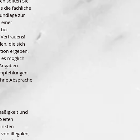
n sollten Sie
ls die fachliche
rundlage zur
 einer
 bei
 Vertrauens!
n, die sich
tion ergeben.
n es möglich
e Angaben
Empfehlungen
ohne Absprache
mäßigkeit und
 Seiten
linkten
von illegalen,