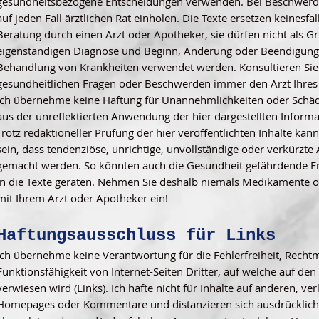
gesundheitsbezogene Entscheidungen verwenden. Bei Beschwerde
auf jeden Fall ärztlichen Rat einholen. Die Texte ersetzen keinesfal
Beratung durch einen Arzt oder Apotheker, sie dürfen nicht als G
eigenständigen Diagnose und Beginn, Änderung oder Beendigung
Behandlung von Krankheiten verwendet werden. Konsultieren Sie
gesundheitlichen Fragen oder Beschwerden immer den Arzt Ihres
Ich übernehme keine Haftung für Unannehmlichkeiten oder Schäde
aus der unreflektierten Anwendung der hier dargestellten Informa
Trotz redaktioneller Prüfung der hier veröffentlichten Inhalte kan
sein, dass tendenziöse, unrichtige, unvollständige oder verkürzt
gemacht werden. So könnten auch die Gesundheit gefährdende 
in die Texte geraten. Nehmen Sie deshalb niemals Medikamente 
mit Ihrem Arzt oder Apotheker ein!
Haftungsausschluss für Links
Ich übernehme keine Verantwortung für die Fehlerfreiheit, Recht
Funktionsfähigkeit von Internet-Seiten Dritter, auf welche auf den
verwiesen wird (Links). Ich hafte nicht für Inhalte auf anderen, ver
Homepages oder Kommentare und distanzieren sich ausdrücklich 