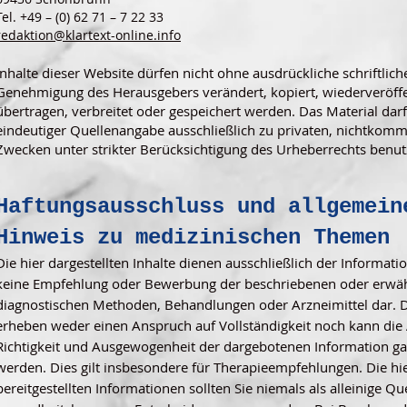
Tel. +49 – (0) 62 71 – 7 22 33
redaktion@klartext-online.info
Inhalte dieser Website dürfen nicht ohne ausdrückliche schriftlich
Genehmigung des Herausgebers verändert, kopiert, wiederveröffen
übertragen, verbreitet oder gespeichert werden. Das Material darf
eindeutiger Quellenangabe ausschließlich zu privaten, nichtkomm
Zwecken unter strikter Berücksichtigung des Urheberrechts benu
Haftungsausschluss und allgemein
Hinweis zu medizinischen Themen
Die hier dargestellten Inhalte dienen ausschließlich der Information
keine Empfehlung oder Bewerbung der beschriebenen oder erwä
diagnostischen Methoden, Behandlungen oder Arzneimittel dar. D
erheben weder einen Anspruch auf Vollständigkeit noch kann die A
Richtigkeit und Ausgewogenheit der dargebotenen Information ga
werden. Dies gilt insbesondere für Therapieempfehlungen. Die hi
bereitgestellten Informationen sollten Sie niemals als alleinige Que