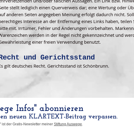
ehrverletzenden und/oder falschen Aussagen. Ein Link bzw. Hinwe
Seite stellt lediglich einen Querverweis dar; eine Wertung oder 
auf anderen Seiten angegeben Meinung erfolgt dadurch nicht. Soll
berechtiges Interesse an der Entfernung eines Links haben, teilen 
bitte mit. Irrtümer, Fehler und Änderungen vorbehalten. Marken
Warenzeichen werden in der Regel nicht gekennzeichnet und we
Gewährleistung einer freien Verwendung benutzt.
Recht und Gerichtsstand
Es gilt deutsches Recht. Gerichtsstand ist Schönbrunn.
ge Infos" abonnieren
nen neuen KLARTEXT-Beitrag verpassen.
 ist der Gratis-Newsletter meiner
Stiftung Auswege
.