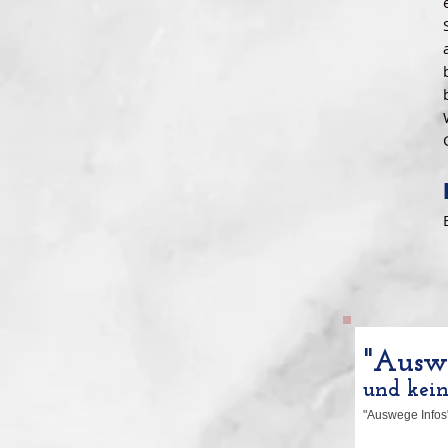
"Auswe
und kei
"Auswege Infos"