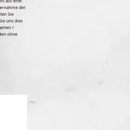
is auf eine
Übernahme der
ten Sie
Sie uns dies
namen /
rden ohne