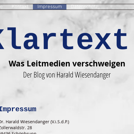
e
Kontakt
Impressum
Datenschutz
Klartext
Was Leitmedien verschweigen
Der Blog von Harald Wiesendanger
Impressum
Dr. Harald Wiesendanger (V.i.S.d.P.)
Zollerwaldstr. 28
69436 Schönbrunn