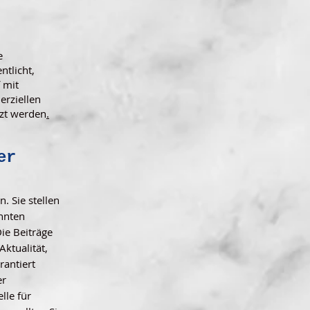
e
tlicht,
 mit
erziellen
tzt werden
.
er
. Sie stellen
hnten
ie Beiträge
ktualität,
rantiert
er
lle für