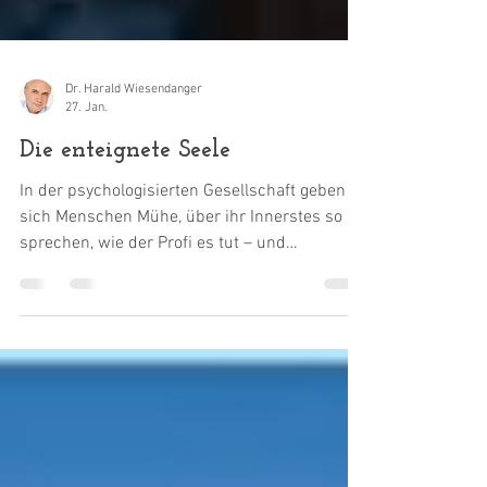
Dr. Harald Wiesendanger
27. Jan.
Die enteignete Seele
In der psychologisierten Gesellschaft geben
sich Menschen Mühe, über ihr Innerstes so zu
sprechen, wie der Profi es tut – und
überlassen ihm somit die Zuständigkeit dafür.
Macht sie das heiler? Eher verunsichert es sie.
Und es trägt dazu bei, eine jahrtausendealte
Lebensform zu zerstören, in der Menschen im
Alltag eher ihrer Selbstkenntnis und Empathie
trauten als fremden Sachverständigen.
Psycho-Sprech liefert Geist und Seele einer