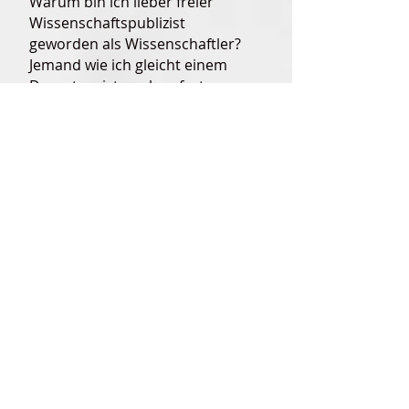
Warum bin ich lieber freier
Wissenschaftspublizist
geworden als Wissenschaftler?
Jemand wie ich gleicht einem
Dauertouristen ohne festen
Wohnsitz: Er bereist beliebige
Orte, auf die er neugierig ist.
Dort schaut er sich um, so lange
er mag, dann zieht er weiter. Wo
auch immer er sich aufhält:
Überall begegnet er Leuten, die
viel ortskundiger sind als er,
schließlich wohnen sie seit
langem dort. Aber die wenigsten
kennen mehr als ihre eigene
Heimat – für mich hingegen ist
berufsbedingtes Vagabundieren,
das den Horizont gewaltig
weitet, ebenso lebensnotwendig
wie zutiefst erfüllend. Anders als