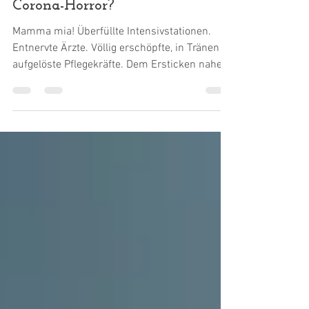
Dr. Harald Wiesendanger
5. März 2021
Was steckt hinter Italiens
Corona-Horror?
Mamma mia! Überfüllte Intensivstationen.
Entnervte Ärzte. Völlig erschöpfte, in Tränen
aufgelöste Pflegekräfte. Dem Ersticken nahe
Omas...