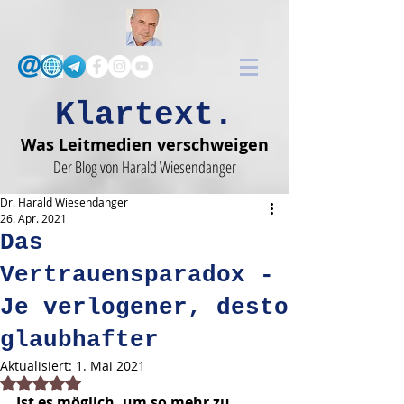
Klartext.
Was Leitmedien verschweigen
Der Blog von Harald Wiesendanger
Dr. Harald Wiesendanger
26. Apr. 2021
Das
Vertrauensparadox -
Je verlogener, desto
glaubhafter
Aktualisiert:
1. Mai 2021
Mit NaN von 5 Sternen bewertet.
Ist es möglich, um so mehr zu 