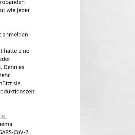
Probanden 
ut wie jeder 
t anmelden 
 hätte eine 
eder 
. Denn es 
mehr 
hützt sie 
oduktionszeit. 
ie-
hema 
 SARS-CoV-2 