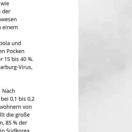
 wie 
 der 
Unwesen 
n einem 
bola und 
Den Pocken 
r 15 bis 40 %. 
rburg-Virus, 
: Nach 
ei 0,1 bis 0,2 
Bewohnern von 
lt die große 
n, 85 % der 
 in Südkorea 