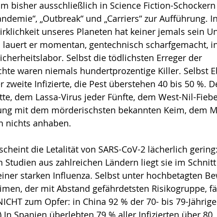
am bisher ausschließlich in Science Fiction-Schockern
ndemie“, „Outbreak“ und „Carriers“ zur Aufführung. In
irklichkeit unseres Planeten hat keiner jemals sein 
ls lauert er momentan, gentechnisch scharfgemacht, i
cherheitslabor. Selbst die tödlichsten Erreger der 
hte waren niemals hundertprozentige Killer. Selbst E
r zweite Infizierte, die Pest überstehen 40 bis 50 %. 
itte, dem Lassa-Virus jeder Fünfte, dem West-Nil-Fiebe
ung mit dem mörderischsten bekannten Keim, dem Ma
 nichts anhaben. 
heint die Letalität von SARS-CoV-2 lächerlich gering
tudien aus zahlreichen Ländern liegt sie im Schnitt b
einer starken Influenza. Selbst unter hochbetagten 
imen, der mit Abstand gefährdetsten Risikogruppe, fäl
ICHT zum Opfer: in China 92 % der 70- bis 79-Jährige
) In Spanien überlebten 79 % aller Infizierten über 80,