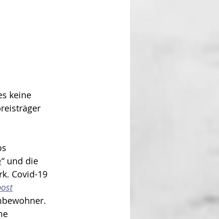
reisträger 
os 
e
“ und die 
k. Covid-19 
ost
m­bewohner. 
me 