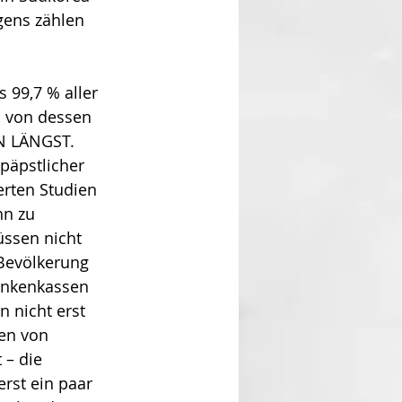
gens zählen 
 99,7 % aller 
, von dessen 
HN LÄNGST. 
päpstlicher 
erten Studien 
n zu 
üssen nicht 
Bevölkerung 
ankenkassen 
 nicht erst 
en von 
– die 
rst ein paar 