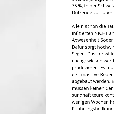
75 %, in der Schwei
Dutzende von über 
Allein schon die Ta
Infizierten NICHT a
Abwesenheit Söder f
Dafür sorgt hochwi
Segen. Dass er wirks
nachgewiesen werde
produzieren. Es mus
erst massive Beden
abgebaut werden. E
müssen keinen Cent 
sündhaft teure kont
wenigen Wochen her
Erfahrungsheilkunde