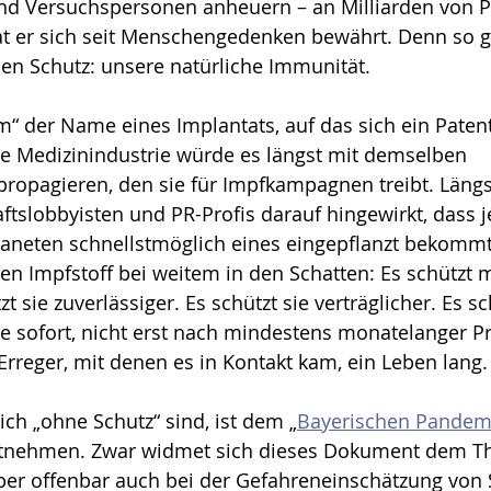
nd Versuchspersonen anheuern – an Milliarden von 
hat er sich seit Menschengedenken bewährt. Denn so g
sen Schutz: unsere natürliche Immunität.
 der Name eines Implantats, auf das sich ein Paten
die Medizinindustrie würde es längst mit demselben 
opagieren, den sie für Impfkampagnen treibt. Längst
ts­lobbyisten und PR-Profis darauf hingewirkt, dass j
aneten schnellstmöglich eines eingepflanzt bekommt
ten Impfstoff bei weitem in den Schatten: Es schützt 
 sie zuverlässiger. Es schützt sie verträglicher. Es sc
sie sofort, nicht erst nach mindestens monatelanger Pr
rreger, mit denen es in Kontakt kam, ein Leben lang.
ch „ohne Schutz“ sind, ist dem „
Bayerischen Pandem
ntnehmen. Zwar widmet sich dieses Dokument dem T
ber offenbar auch bei der Gefahreneinschätzung von