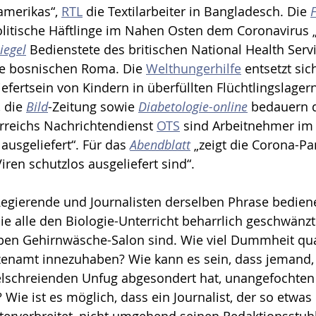
merikas“, 
RTL
 die Textilarbeiter in Bangladesch. Die 
F
litische Häftlinge im Nahen Osten dem Coronavirus „
iegel
 Bedienstete des britischen National Health Servi
ie bosnischen Roma. Die 
Welthungerhilfe
 entsetzt sic
efertsein von Kindern in überfüllten Flüchtlingslagern
 die 
Bild
-Zeitung sowie 
Diabetologie-online
 bedauern 
rreichs Nachrichtendienst 
OTS
 sind Arbeitnehmer i
ausgeliefert“. Für das 
Abendblatt
 „zeigt die Corona-P
iren schutzlos ausgeliefert sind“. 
Regierende und Journalisten derselben Phrase bedien
sie alle den Biologie-Unterricht beharrlich geschwänz
en Gehirnwäsche-Salon sind. Wie viel Dummheit qualif
itzenamt innezuhaben? Wie kann es sein, dass jemand
lschreienden Unfug abgesondert hat, unangefochten
 Wie ist es möglich, dass ein Journalist, der so etwas 
erverbreitet, nicht umgehend seinen Redaktionsstuh