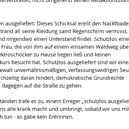
 ausgeliefert: Dieses Schicksal ereilt den Nacktbader
rand all seine Kleidung samt Regenschirm vermisst, 
und nirgendwo einen Unterstand findet. Schutzlos ei
ne Frau, die von ihm auf einem einsamen Waldweg über
ektroschocker zu Hause liegen ließ und keinen 
kurs besucht hat. Schutzlos ausgeliefert sind wir eine
gewalt unverhältnis­mäßigen, verfassungswidrigen Se
ichzeitig daran hindert, demokratische Grundrechte 
dagegen auf die Straße zu gehen.
nden träfe es zu, einem Erreger „schutzlos ausgeliefe
uns alle krank macht und umbringt, sobald wir uns mit 
 tun - es gäbe kein Entrinnen. 