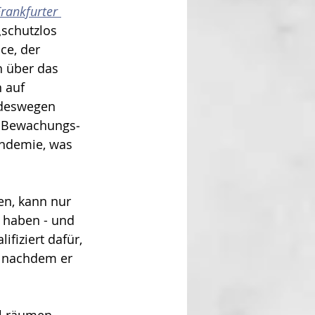
rankfurter 
schutzlos 
ce, der 
h über das 
 auf 
deswegen 
m Bewachungs­
andemie, was 
en, kann nur 
t haben - und 
iziert dafür, 
, nachdem er 
 
l räumen 