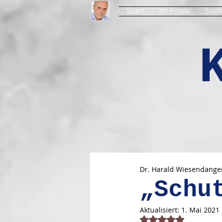
Start
Im Profil
Such
Dr. Harald Wiesendange
„Schu
Aktualisiert:
1. Mai 2021
Mit NaN von 5 Stern