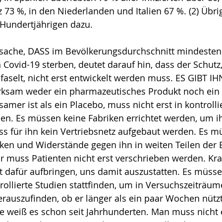
z 73 %, in den Niederlanden und Italien 67 %. (2) Übri
Hundertjährigen dazu.
tsache, DASS im Bevölkerungsdurchschnitt mindestens
n Covid-19 sterben, deutet darauf hin, dass der Schutz
aselt, nicht erst entwickelt werden muss. ES GIBT I
rksam weder ein pharmazeutisches Produkt noch ein 
amer ist als ein Placebo, muss nicht erst in kontrolli
n. Es müssen keine Fabriken errichtet werden, um ih
s für ihn kein Vertriebsnetz aufgebaut werden. Es m
ken und Widerstände gegen ihn in weiten Teilen der 
r muss Patienten nicht erst verschrieben werden. Kr
dafür aufbringen, uns damit auszustatten. Es müssen
rollierte Studien stattfinden, um in Versuchszeiträum
auszufinden, ob er länger als ein paar Wochen nützt 
 weiß es schon seit Jahrhunderten. Man muss nicht e