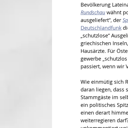
Bevölkerung Lateina
Rundschau
 wähnt po
ausgeliefert“, der 
Sp
Deutschlandfunk
 d
„schutzlose“ Ausgeli
griechischen Inseln,
Hausärzte. Für Öste
gewerbe „schutzlos 
passiert, wenn wir V
Wie einmütig sich 
daran liegen, dass 
Stammgäste im selb
ein politisches Sp
einen derart himme
weiterregieren darf?
unkommentiert weit