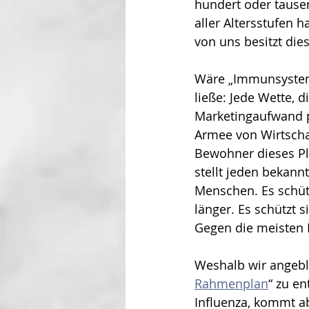
hundert oder tause
aller Altersstufen 
von uns besitzt die
Wäre „Immunsystem“
ließe: Jede Wette, 
Marketingaufwand pr
Armee von Wirtschaf
Bewohner dieses Pl
stellt jeden bekann
Menschen. Es schützt
länger. Es schützt 
Gegen die meisten E
Weshalb wir angebli
Rahmenplan
“ zu e
Influenza, kommt a