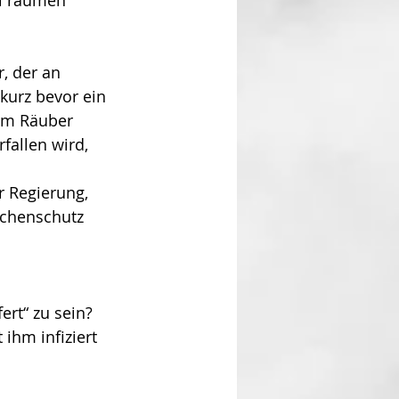
, der an 
kurz bevor ein 
nem Räuber 
fallen wird, 
r Regierung, 
uchenschutz 
rt“ zu sein? 
ihm infiziert 