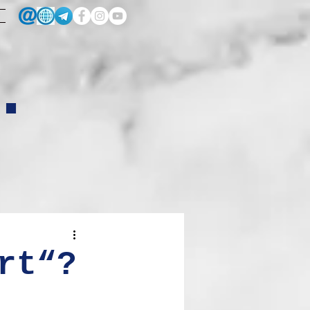
.
rt“?