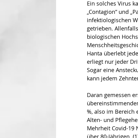
Ein solches Virus k
„Contagion“ und „Pa
infektiologischen W
getrieben. Allenfal
biologischen Hochsi
Menschheitsgeschic
Hanta überlebt jede
erliegt nur jeder Dr
Sogar eine Ansteck
kann jedem Zehnten
Daran gemessen ersc
übereinstimmenden S
%, also im Bereich 
Alten- und Pflegehe
Mehrheit Covid-19 N
über 80-Jährigen. (1