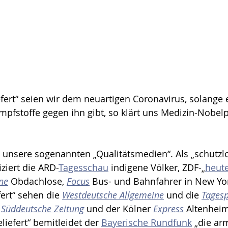
fstoffe gegen ihn gibt, so klärt uns Medizin-Nobelp
unsere sogenannten „Qualitätsmedien“. Als „schutzl
iziert die ARD-
Tagesschau
 indigene Völker, ZDF-„
heut
ne
 Obdachlose, 
Focus
 Bus- und Bahnfahrer in New Yor
ert“ sehen die 
Westdeutsche Allgemeine
 und die 
Tagesp
 
Süddeutsche Zeitung
 und der Kölner 
Express
 Altenhei
liefert“ bemitleidet der 
Bayerische Rundfunk
 „die ar