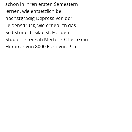
schon in ihren ersten Semestern 
lernen, wie entsetzlich bei 
höchstgradig Depressiven der 
Leidensdruck, wie erheblich das 
Selbstmordrisiko ist. Für den 
Studienleiter sah Mertens Offerte ein 
Honorar von 8000 Euro vor. Pro 
teilnehmendem Patienten, versteht 
sich. Ergäbe bei fünfzig Probanden 
happige 400.000 Euro. 
Das niederschmetternde Ergebnis: 
Alle fünf Geköderten erklärten sich 
bereit einzusteigen oder mochten 
sich näheren Verhandlungen 
zumindest „nicht verschließen“. 
Könnten sie klarer gegen die 
ärztliche Standesethik verstoßen? 
„Die Gesundheit meines Patienten“, 