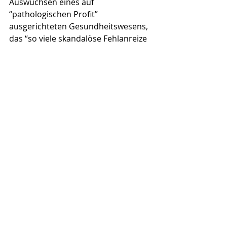
Auswüchsen eines auf 
“pathologischen Profit” 
ausgerichteten Gesundheitswesens, 
das “so viele skandalöse Fehlanreize 
setzt, dass von einer Medizin für die 
Menschen kaum mehr zu sprechen 
ist”. So deutliche Worte finden 
zumindest die “
Ärzte für Aufklärung
”. 
Wann erreichen solche Initiativen 
endlich genügend Standeskollegen, 
damit die Humanmedizin humaner 
wird?
(
Harald Wiesendanger
) 
Anmerkungen
Näheres in Harald Wiesendanger: 
Das GesundheitsUNwesen – Wie wir es 
durchschauen, überleben und 