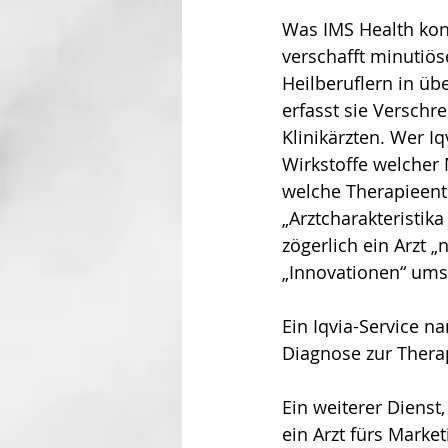
Was IMS Health konn
verschafft minutiös
Heilberuflern in üb
erfasst sie Versch
Klinikärzten. Wer I
Wirkstoffe welcher 
welche Therapieents
„Arztcharakteristika
zögerlich ein Arzt 
„Innovationen“ umst
Ein Iqvia-Service n
Diagnose zur Therap
Ein weiterer Dienst,
ein Arzt fürs Market