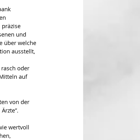
bank 
en 
; präzise 
ssenen und 
te über welche 
on ausstellt, 
 rasch oder 
itteln auf 
ten von der 
Ärzte“. 
wie wertvoll 
hen, 