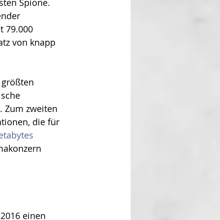
sten Spione. 
ender 
t 79.000 
satz von knapp 
 größten 
ische 
e. Zum zweiten 
tionen, die für 
etabytes
rmakonzern 
 2016 einen 