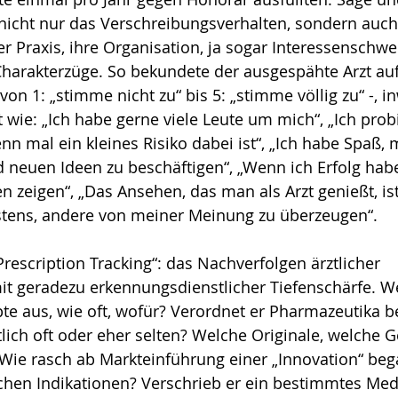
nicht nur das Verschreibungsverhalten, sondern auch
er Praxis, ihre Organisation, ja sogar Interessenschwe
harakterzüge. So bekundete der ausgespähte Arzt auf
- von 1: „stimme nicht zu“ bis 5: „stimme völlig zu“ -, i
 wie: „Ich habe gerne viele Leute um mich“, „Ich prob
n mal ein kleines Risiko dabei ist“, „Ich habe Spaß, 
 neuen Ideen zu beschäftigen“, „Wenn ich Erfolg habe
 zeigen“, „Das Ansehen, das man als Arzt genießt, ist 
istens, andere von meiner Meinung zu überzeugen“.
„Prescription Tracking“: das Nachverfolgen ärztlicher 
t geradezu erkennungsdienstlicher Tiefenschärfe. We
pte aus, wie oft, wofür? Verordnet er Pharmazeutika 
tlich oft oder eher selten? Welche Originale, welche 
ie rasch ab Markteinführung einer „Innovation“ bega
chen Indikationen? Verschrieb er ein bestimmtes Me