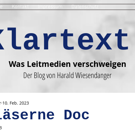
e
Kontakt
Impressum
Datenschutz
Klartext
Was Leitmedien verschweigen
Der Blog von Harald Wiesendanger
r
10. Feb. 2023
läserne Doc
3
en bewertet.