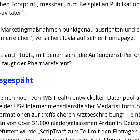
chen Footprint“, messbar „zum Beispiel an Publikation
ivitäten“.
e Marketingmaßnahmen punktgenau ausrichten und e
n erreichen“, versichert Iqvia auf seiner Homepage. 
es auch Tools, mit denen sich „die Außendienst-Perf
s taugt der Pharmareferent?
sgespäht
 einen noch von IMS Health entwickelten Datenpool a
e der US-Unternehmensdienstleister Medacist fortfüh
formationen zur treffsicheren Arztbeschreibung“ – eins
 von über 31.000 niedergelassenen Ärzten in Deutsc
efüttert wurde „ScripTrac“ zum Teil mit den Einträgen 
te einmal pro Jahr gegen Honorar ausfüllten. Sage un