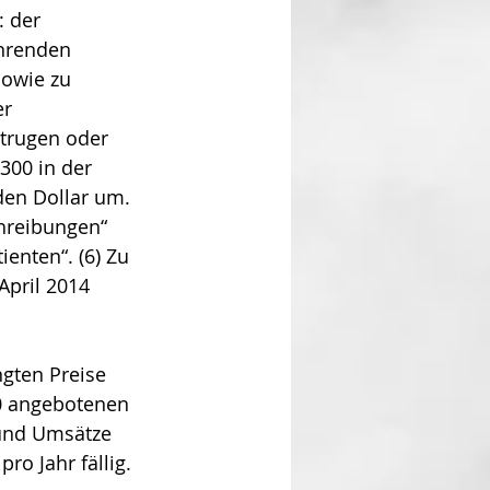
 der 
hrenden 
sowie zu 
r 
trugen oder 
300 in der 
den Dollar um. 
hreibungen“ 
enten“. (6) Zu 
pril 2014 
gten Preise 
0 angebotenen 
 und Umsätze 
ro Jahr fällig. 