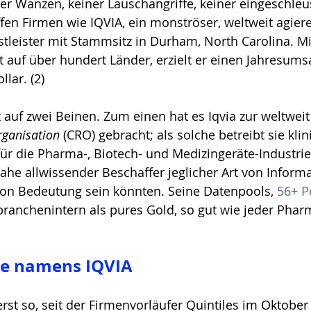
er Wanzen, keiner Lauschangriffe, keiner eingeschleu
fen Firmen wie IQVIA, ein monströser, weltweit agier
leister mit Stammsitz in Durham, North Carolina. Mi
ilt auf über hundert Länder, erzielt er einen Jahresum
llar. (2)
t auf zwei Beinen. Zum einen hat es Iqvia zur weltweit
ganisation 
(CRO) gebracht; als solche betreibt sie klin
ür die Pharma-, Biotech- und Medizingeräte-Industri
nahe allwissender Beschaffer jeglicher Art von Informa
on Bedeutung sein könnten. Seine Datenpools, 
56+ P
branchenintern als pures Gold, so gut wie jeder Pha
be namens IQVIA
erst so, seit der Firmenvorläufer Quintiles im Oktober