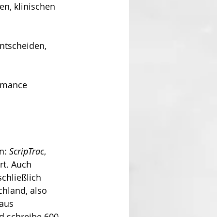
en, klinischen 
ntscheiden, 
ormance 
n: 
ScripTrac
, 
rt. Auch 
chließlich 
hland, also 
aus 
d schreibe 600 