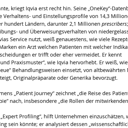
te, kriegt Iqvia erst recht hin. Seine „OneKey“-Daten
e Verhaltens- und Einstellungsprofile von 14,3 Million
er hundert Ländern, darunter 2,1 Millionen 
prescribers
reibungs- und Überweisungsverhalten von niedergela
qvias Service nutzt, weiß genauestens, wie viele Rezep
Marken ein Arzt welchen Patienten mit welcher Indikati
cheidungen er trifft oder eher vermeidet. Er kennt 
 und Praxismuster“, wie Iqvia hervorhebt. Er weiß, wie
„neue“ Behandlungsweisen einsetzt, von altbewährten M
eigt, Originalpräparate oder Generika bevorzugt. 
amens „Patient Journey“ zeichnet „die Reise des Patien
ie“ nach, insbesondere „die Rollen der mitwirkenden 
 „Expert Profiling“, hilft Unternehmen einzuschätzen, 
ing sein könnte; er analysiert dessen „wissenschaftlic