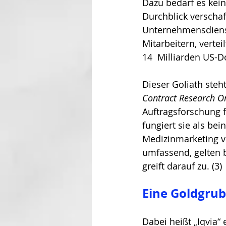
Dazu bedarf es kein
Durchblick verschaf
Unternehmensdienst
Mitarbeitern, verte
14  Milliarden US-Do
Dieser Goliath steh
Contract Research Or
Auftragsforschung f
fungiert sie als bei
Medizinmarketing v
umfassend, gelten 
greift darauf zu. (3) 
Eine Goldgru
Dabei heißt „Iqvia“ 