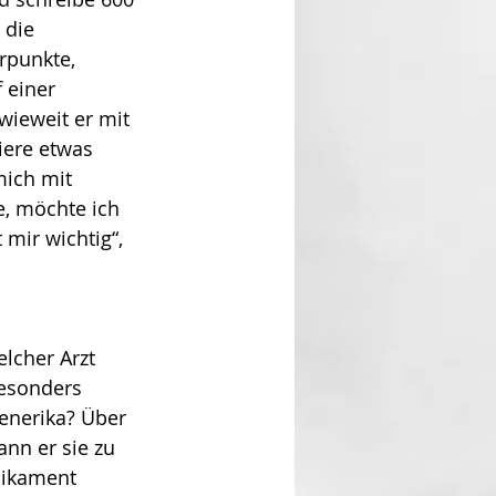
 die 
rpunkte, 
 einer 
nwieweit er mit 
iere etwas 
mich mit 
, möchte ich 
mir wichtig“, 
lcher Arzt 
besonders 
Generika? Über 
nn er sie zu 
dikament 