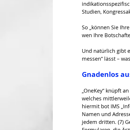
indikationsspezifis
Studien, Kongressakt
So „können Sie Ihr
wen Ihre Botschafte
Und natürlich gibt 
messen“ lässt – wa
Gnadenlos au
„OneKey“ knüpft an
welches mittlerweil
hiermit bot IMS „In
Namen und Adressen
jedem dritten. (7) G
Formularen, die Ärz