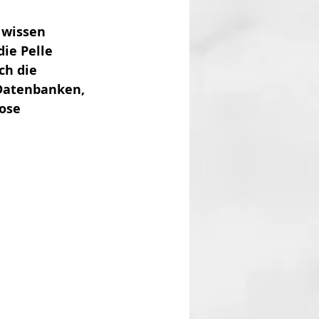
wissen  
ie Pelle 
ch die 
Datenbanken, 
ose 