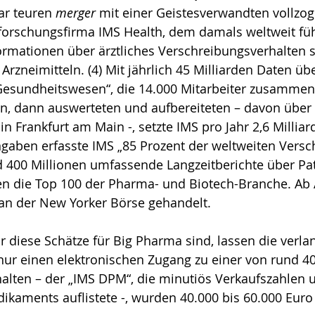
ar teuren 
merger
 mit einer Geistesverwandten vollzog:
forschungsfirma IMS Health, dem damals weltweit fü
ormationen über ärztliches Verschreibungsverhalten 
rzneimitteln. (4) Mit jährlich 45 Milliarden Daten übe
Gesundheitswesen“, die 14.000 Mitarbeiter zusammen
n, dann auswerteten und aufbereiteten – davon über 
n Frankfurt am Main -, setzte IMS pro Jahr 2,6 Milliar
ngaben erfasste IMS „85 Prozent der weltweiten Versc
400 Millionen umfassende Langzeitberichte über Pati
en die Top 100 der Pharma- und Biotech-Branche. Ab A
an der New Yorker Börse gehandelt. 
 diese Schätze für Big Pharma sind, lassen die verlan
ur einen elektronischen Zugang zu einer von rund 4
alten – der „IMS DPM“, die minutiös Verkaufszahlen
ikaments auflistete -, wurden 40.000 bis 60.000 Euro p