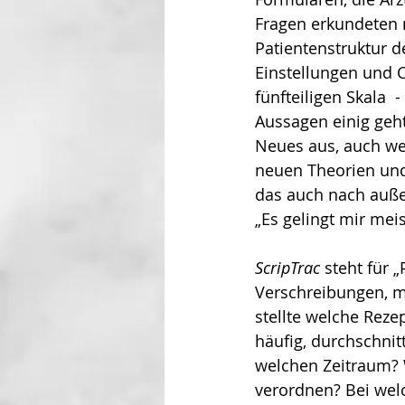
Fragen erkundeten 
Patientenstruktur d
Einstellungen und C
fünfteiligen Skala  
Aussagen einig geht
Neues aus, auch wen
neuen Theorien und
das auch nach außen
„Es gelingt mir me
ScripTrac
 steht für 
Verschreibungen, mi
stellte welche Reze
häufig, durchschnit
welchen Zeitraum? W
verordnen? Bei wel