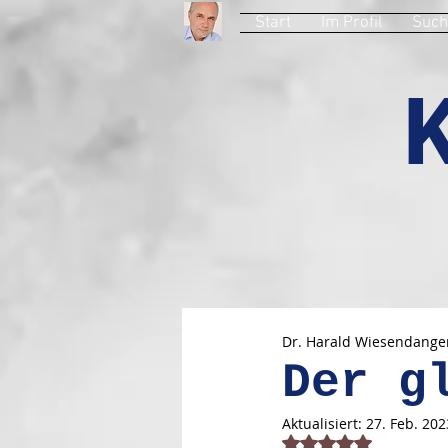
Start
Im Profil
Such
Dr. Harald Wiesendange
Der g
Aktualisiert:
27. Feb. 202
Mit NaN von 5 Stern