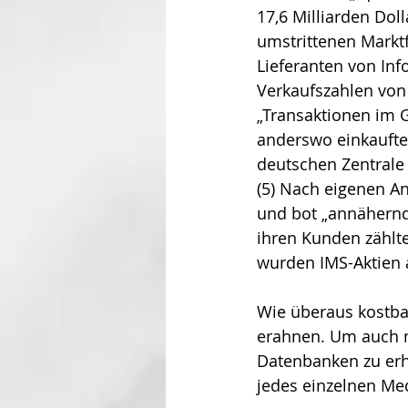
17,6 Milliarden Doll
umstrittenen Markt
Lieferanten von Inf
Verkaufszahlen von A
„Transaktionen im 
anderswo einkaufte
deutschen Zentrale i
(5) Nach eigenen A
und bot „annähernd 
ihren Kunden zählt
wurden IMS-Aktien 
Wie überaus kostbar
erahnen. Um auch n
Datenbanken zu erh
jedes einzelnen Med