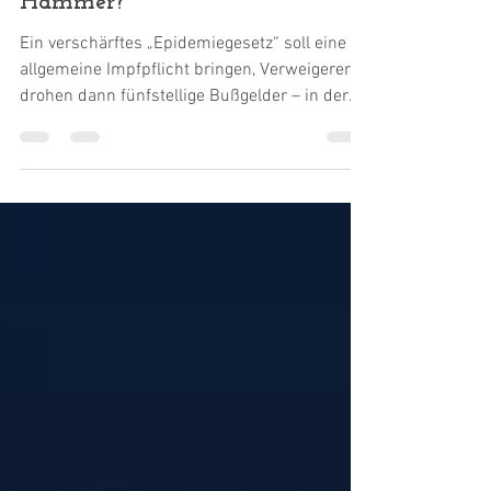
Droht Impfzwang mit Bußgeld-
Hammer?
Ein verschärftes „Epidemiegesetz“ soll eine
allgemeine Impfpflicht bringen, Verweigerern
drohen dann fünfstellige Bußgelder – in der
Schweiz. In Deutschland undenkbar? Die
unsäglichen Coronajahre geben reichlich
Grund, auch hierzulande mit dem
Schlimmsten zu rechnen, sobald die WHO die
nächste Pandemie ausruft. Nach der
Pandemie ist vor der nächsten. Also gilt es
vorzusorgen, und eben darum bemüht sich
zur Zeit unser Schweizer Nachbar. Das
Parlament berät dort über ein „Epide