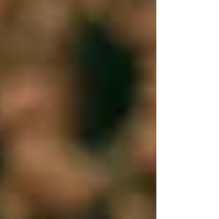
diskutiert werden sollten, ehe der nächste
Pandemie-Alarm losbricht. Am 20. Januar
2026 erließ das Weiße Haus eine
Präsidialverordnung , die deutsche
Mainstream-Medien teils verstecken, teils
zerreißen: Die Vereinigten Staaten treten
offiziell aus der Weltgesundheitsorganisation
(WHO) aus. Nach Abl