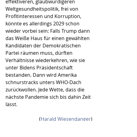
effektiveren, glaubwürdigeren 
Weltgesundheitspolitik, frei von 
Profitinteressen und Korruption, 
könnte es allerdings 2029 schon 
wieder vorbei sein: Falls Trump dann 
das Weiße Haus für einen gewählten 
Kandidaten der Demokratischen 
Partei räumen muss, dürften 
Verhältnisse wiederkehren, wie sie 
unter Bidens Präsidentschaft 
bestanden. Dann wird Amerika 
schnurstracks unters WHO-Dach 
zurückwollen. Jede Wette, dass die 
nächste Pandemie sich bis dahin Zeit 
lässt.
(
Harald Wiesendanger
)
Harald Wiesendanger
Pandemie
WHO
Weltgesundheitsorganisation
Pandemie-Alarm