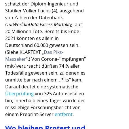
schätzt der Diplom-Ingenieur und 
Statiker Volker Fuchs (4), ausgehend 
von Zahlen der Datenbank 
OurWorldInData Excess Mortality,
  auf 
20 Millionen Tote. Bereits bis Ende 
2021 könnten es allein in 
Deutschland 60.000 gewesen sein. 
(Siehe KLARTEXT „
Das Piks-
Massaker
“.) Von Corona-“Impfungen” 
(mit-)verursacht dürften 74 % aller 
Todesfälle gewesen sein, zu denen es 
unmittelbar nach einem „Piks“ kam. 
Darauf deutet eine systematische 
Überprüfung
 von 325 Autopsiefällen 
hin; innerhalb eines Tages wurde der 
missliebige Forschungsbericht von 
einem Preprint-Server 
entfernt
.
Wo bleiben Protest und 