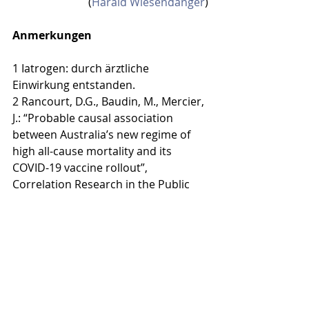
(
Harald Wiesendanger
)
Anmerkungen
1 Iatrogen: durch ärztliche 
Einwirkung entstanden.
2 Rancourt, D.G., Baudin, M., Mercier, 
J.: “Probable causal association 
between Australia’s new regime of 
high all-cause mortality and its 
COVID-19 vaccine rollout”, 
Correlation Research in the Public 
Interest, 20 December 2022, 
https://correlation-
canada.org/report-probable-causal-
association-between-australias-new 
regime-of-high-all-cause-mortality-
and-its-covid-19-vaccine-rollout/
Rancourt, D.G., Baudin, M., Mercier, 