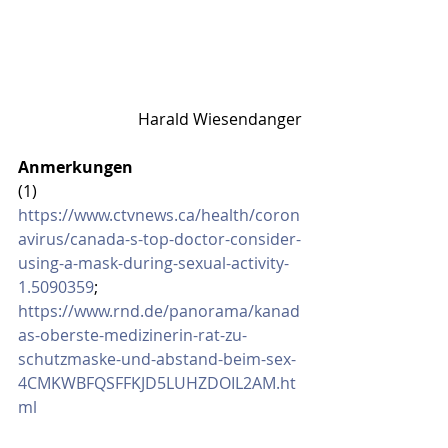
Harald Wiesendanger
Anmerkungen
(1) 
https://www.ctvnews.ca/health/coron
avirus/canada-s-top-doctor-consider-
using-a-mask-during-sexual-activity-
1.5090359
; 
https://www.rnd.de/panorama/kanad
as-oberste-medizinerin-rat-zu-
schutzmaske-und-abstand-beim-sex-
4CMKWBFQSFFKJD5LUHZDOIL2AM.ht
ml