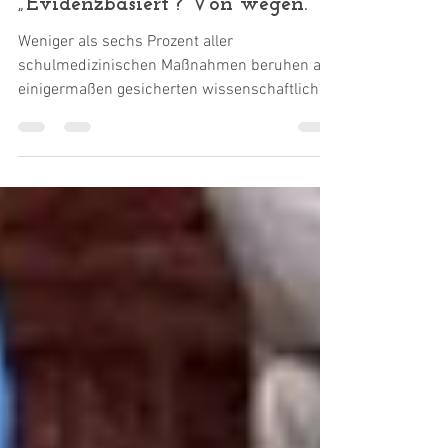
Dr. Harald Wiesendanger
25. Jan.
„Evidenzbasiert“? Von wegen.
Weniger als sechs Prozent aller
schulmedizinischen Maßnahmen beruhen auf
einigermaßen gesicherten wissenschaftlichen
Erkenntnissen; nur bei jeder dritten sind
Nebenwirkungen hinlänglich bekannt. Diese
blamablen Quoten ergeben sich aus einer
gründlichen Auswertung von über 1000
Forschungsreviews. Dass „alternativer“
Medizin nicht zu trauen sei, weil es ihr an
„Evidenz“ mangle, erweist sich insofern als
Steinwurf aus dem Glashaus. Wenn er Petrus
wäre, so würde er nur zwei Arten