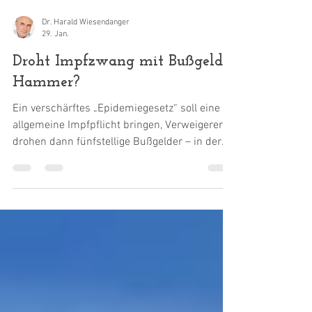
Dr. Harald Wiesendanger
29. Jan.
Droht Impfzwang mit Bußgeld-
Hammer?
Ein verschärftes „Epidemiegesetz“ soll eine
allgemeine Impfpflicht bringen, Verweigerern
drohen dann fünfstellige Bußgelder – in der
Schweiz. In Deutschland undenkbar? Die
unsäglichen Coronajahre geben reichlich
Grund, auch hierzulande mit dem
Schlimmsten zu rechnen, sobald die WHO die
nächste Pandemie ausruft. Nach der
Pandemie ist vor der nächsten. Also gilt es
vorzusorgen, und eben darum bemüht sich
zur Zeit unser Schweizer Nachbar. Das