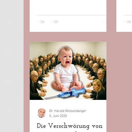
Schweiz. In Deutschland undenkbar?
Beg
Die unsäglichen Coronajahre geben
hier
reichlich Grund, auch hierzulande mit
soll
dem Schlimmsten zu rechnen,
Alarm lo
sobald die WHO die nächste
erli
Pandemie ausruft. Nach der
Präs
Pandemie ist vor der nächsten. Also
Main
gilt es vorzusorgen, und eben darum
teil
bemüht sich zur Zeit unser
Staaten treten o
Schweizer Nachbar. Das Parlament
Wel
berät dort über ein „Epide
aus
Dr. Harald Wiesendanger
5. Juni 2025
Die Verschwörung von