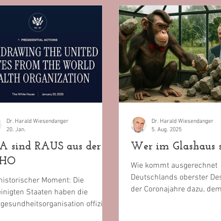
Dr. Harald Wiesendanger
Dr. Harald Wiesendanger
20. Jan.
5. Aug. 2025
A sind RAUS aus der
Wer im Glashaus sit
HO
Wie kommt ausgerechnet
Deutschlands oberster De
historischer Moment: Die
der Coronajahre dazu, de
inigten Staaten haben die
Gesundheitsminister Inko
gesundheitsorganisation offiziell
unterstellen?...
assen – mit stichhaltigen