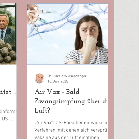
Dr. Harald Wiesendanger
10. Juni 2025
zt ...
Air Vax - Bald
Zwangsimpfung über die
Luft?
sinformant
m US-
„Air Vax“: US-Forscher entwickeln
mpetenz zu
Verfahren, mit denen sich versprühte
Vakzine aus der Luft einatmen