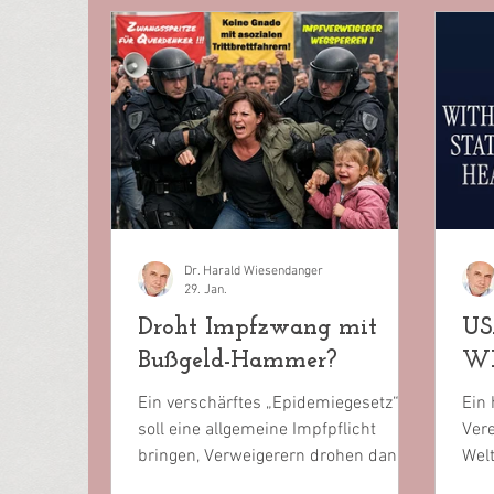
Dr. Harald Wiesendanger
29. Jan.
Droht Impfzwang mit
US
Bußgeld-Hammer?
W
Ein verschärftes „Epidemiegesetz“
Ein 
soll eine allgemeine Impfpflicht
Vere
bringen, Verweigerern drohen dann
Welt
fünfstellige Bußgelder – in der
verl