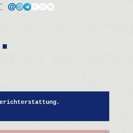
.
erichterstattung.