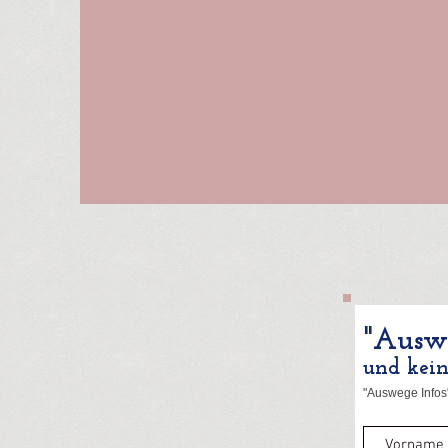
"Auswe
und kei
"Auswege Infos"