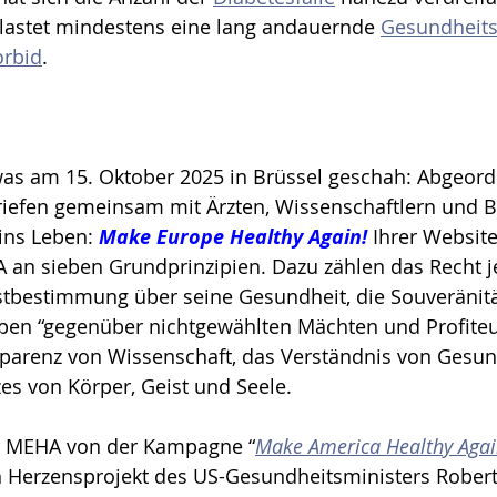
elastet mindestens eine lang andauernde 
Gesundheits
rbid
. 
was am 15. Oktober 2025 in Brüssel geschah: Abgeord
iefen gemeinsam mit Ärzten, Wissenschaftlern und B
 ins Leben: 
Make Europe Healthy Again!
Ihrer Website
A an sieben Grundprinzipien. Dazu zählen das Recht j
tbestimmung über seine Gesundheit, die Souveränitä
en “gegenüber nichtgewählten Mächten und Profiteu
sparenz von Wissenschaft, das Verständnis von Gesund
s von Körper, Geist und Seele.
ich MEHA von der Kampagne “
Make America Healthy Aga
 Herzensprojekt des US-Gesundheitsministers Robert