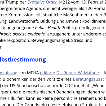
ent Trump per 
Executive Order
 14212 vom 13. Februar 
übergreifende Agenda, die nicht weniger als 120 Vorh
htete Kommission soll staatliche Maßnahmen in den B
ung, Landwirtschaft, Bildung und Umwelt koordiniere
ndig ungenügende 
Public-Health
-Politik grundlegend r
hronic disease epidemic
“ anzugehen: unter anderem sc
lienexposition, Bewegungsmangel, Stress und 
g.
elbstbestimmung
nstaltung
 von MEHA 
erklärte
Dr. Robert W. Malone
 – A
 Biochemiker, der den Vorsitz eines 
Beratungsaussch
P) der US-Seuchenschutzbehörde CDC innehat: „Wenn w
rper und die medizinischen Behandlungen, denen wi
men dürfen, kann es keine persönliche Freiheit und k
 geben. Der Grundstein dieser ethischen Struktur ist 