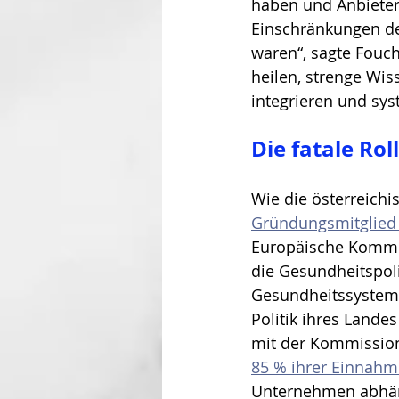
haben und Anbieter 
Einschränkungen de
waren“, sagte Fouch
heilen, strenge Wis
integrieren und sy
Die fatale Ro
Wie die österreichi
Gründungsmitglie
Europäische Kommisi
die Gesundheitspoli
Gesundheitssysteme
Politik ihres Lande
mit der Kommission
85 % ihrer Einnah
Unternehmen abhängi