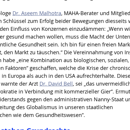
ologe 
Dr. Aseem Malhotra
, MAHA-Berater und Mitglie
n Schlüssel zum Erfolg beider Bewegungen diesseits w
n, den Einfluss von Konzernen einzudämmen: „Wenn wi
er gesund machen wollen, muss die Macht der Unte
fentliche Gesundheit sein. Ich bin für einen freien Mark
eit, den Markt zu täuschen.“ Die Vereinnahmung von In
habe „eine Kombination aus biologischen, sozialen,
 Faktoren“ geschaffen, welche die Krise der chronis
in Europa als auch in den USA aufrechterhalte. Diese
warnte der Arzt 
Dr. David Bell
, sei „das unvermeidlic
rokratie in Verbindung mit kommerzieller Gier“. Ermu
iderstands gegen den administrativen Nanny-Staat un
tung des Globalismus in unseren staatlichen 
ichen wie dem Gesundheitswesen“.