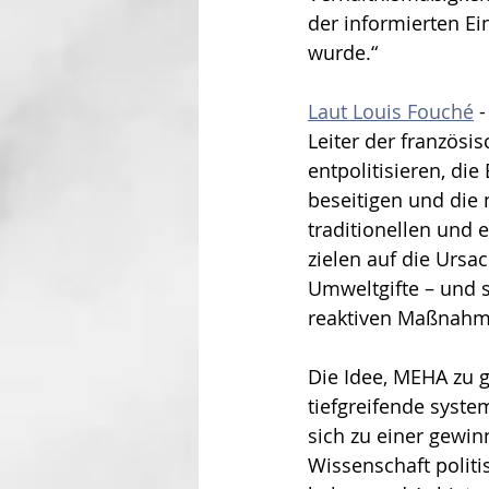
der informierten Ei
wurde.“
Laut Louis Fouché
 
Leiter der französi
entpolitisieren, d
beseitigen und die 
traditionellen und
zielen auf die Ursa
Umweltgifte – und s
reaktiven Maßnahm
Die Idee, MEHA zu 
tiefgreifende syste
sich zu einer gewinn
Wissenschaft polit