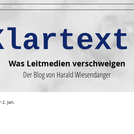
e
Kontakt
Impressum
Datenschutz
Klartext
Was Leitmedien verschweigen
Der Blog von Harald Wiesendanger
r
2. Jan.
!
en bewertet.