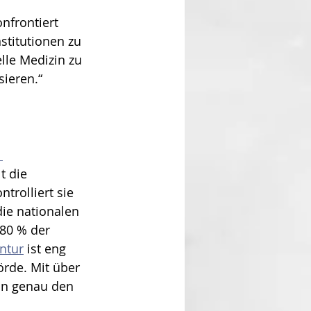
 
frontiert 
stitutionen zu 
lle Medizin zu 
ieren.“
 
t die 
trolliert sie 
ie nationalen 
80 % der 
ntur
 ist eng 
rde. Mit über 
von genau den 