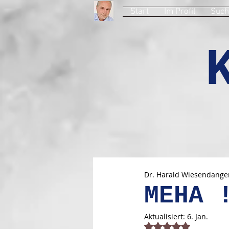
Start
Im Profil
Such
Dr. Harald Wiesendange
MEHA 
Aktualisiert:
6. Jan.
Mit NaN von 5 Stern