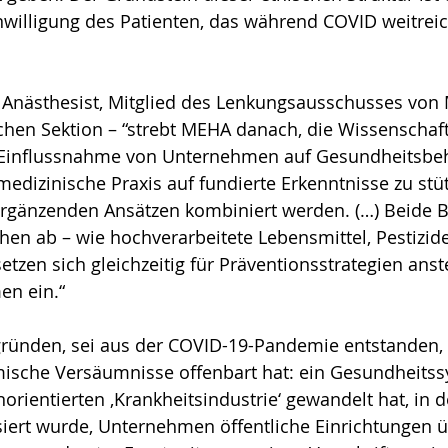
nwilligung des Patienten, das während COVID weitreic
- Anästhesist, Mitglied des Lenkungsausschusses vo
schen Sektion – “strebt MEHA danach, die Wissenschaft
ie Einflussnahme von Unternehmen auf Gesundheitsbe
medizinische Praxis auf fundierte Erkenntnisse zu stüt
 ergänzenden Ansätzen kombiniert werden. (…) Beide
chen ab – wie hochverarbeitete Lebensmittel, Pestizid
etzen sich gleichzeitig für Präventionsstrategien anst
en ein.“
gründen, sei aus der COVID-19-Pandemie entstanden, 
mische Versäumnisse offenbart hat: ein Gesundheitss
orientierten ‚Krankheitsindustrie‘ gewandelt hat, in d
isiert wurde, Unternehmen öffentliche Einrichtunge