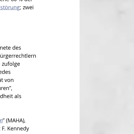
störung
; zwei 
nete des 
ürgerrechtlern 
 zufolge 
edes 
t von 
ren”, 
heit als 
in
” (MAHA), 
 F. Kennedy 