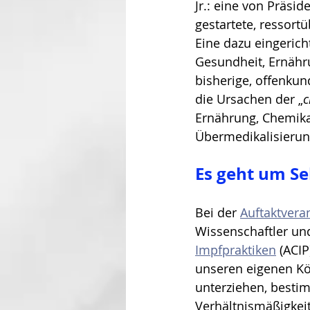
Jr.: eine von Präsid
gestartete, ressort
Eine dazu eingeric
Gesundheit, Ernähr
bisherige, offenku
die Ursachen der „
c
Ernährung, Chemika
Übermedikalisierun
Es geht um S
Bei der 
Auftaktvera
Wissenschaftler und
Impfpraktiken
 (ACI
unseren eigenen Kö
unterziehen, bestim
Verhältnismäßigkeit