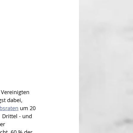
 Vereinigten 
st dabei, 
bsraten
 um 20 
Drittel - und 
er 
cht. 60 % der 