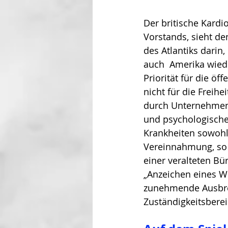
Der britische Kardi
Vorstands, sieht de
des Atlantiks dari
auch  Amerika wied
Priorität für die öf
nicht für die Freih
durch Unternehmen 
und psychologischen
Krankheiten sowohl 
Vereinnahmung, so 
einer veralteten Bü
„Anzeichen eines W
zunehmende Ausbrei
Zuständigkeitsbere