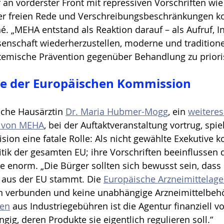
an vorderster Front mit repressiven Vorschriften wie
r freien Rede und Verschreibungsbeschränkungen kon
é. „MEHA entstand als Reaktion darauf – als Aufruf, In
senschaft wiederherzustellen, moderne und traditione
stemische Prävention gegenüber Behandlung zu prioris
lle der Europäischen Kommission
sche Hausärztin 
Dr. Maria Hubmer-Mogg
, ein 
weiteres
d von MEHA
, bei der Auftaktveranstaltung vortrug, spiel
on eine fatale Rolle: Als nicht gewählte Exekutive kon
tik der gesamten EU; ihre Vorschriften beeinflussen d
 enorm. „Die Bürger sollten sich bewusst sein, dass 
s aus der EU stammt. Die 
Europäische Arzneimittelage
 verbunden und keine unabhängige Arzneimittelbehö
men
 aus Industriegebühren ist die Agentur finanziell 
g, deren Produkte sie eigentlich regulieren soll.“