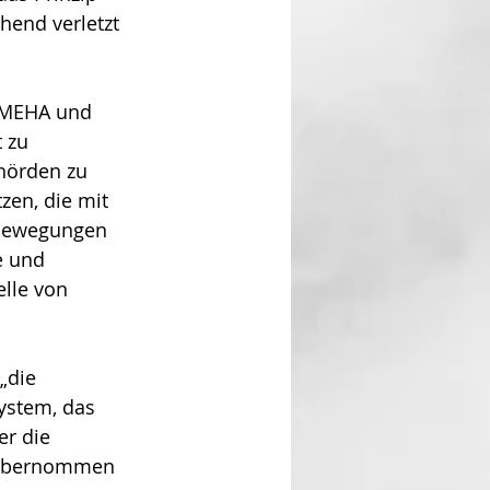
hend verletzt 
n MEHA und 
 zu 
hörden zu 
zen, die mit 
 Bewegungen 
e und 
elle von 
„die 
ystem, das 
er die 
n übernommen 