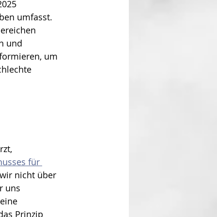
2025 
aben umfasst. 
ereichen 
n und 
eformieren, um 
hlechte 
rzt, 
usses für 
ir nicht über 
r uns 
eine 
das Prinzip 