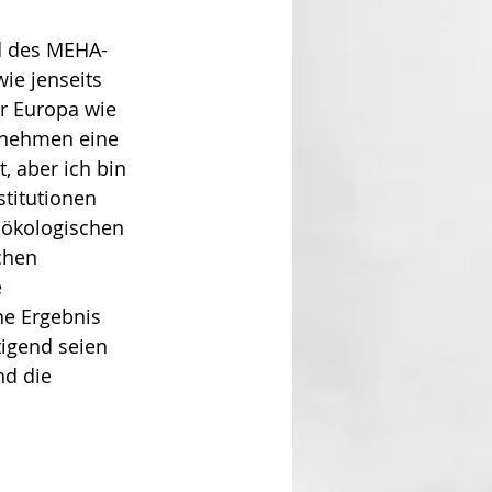
d des MEHA-
ie jenseits 
r Europa wie 
rnehmen eine 
t, aber ich bin 
stitutionen 
 ökologischen 
chen 
 
he Ergebnis 
tigend seien 
d die 