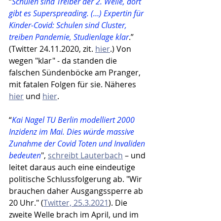
“
Schulen sind Treiber der 2. Welle, dort 
gibt es Superspreading. (…) Expertin für 
Kinder-Covid: Schulen sind Cluster, 
treiben Pandemie, Studienlage klar
.” 
(Twitter 24.11.2020, zit. 
hier
.) Von 
wegen "klar" - da standen die 
falschen Sündenböcke am Pranger, 
mit fatalen Folgen für sie. Näheres 
hier
 und 
hier
.
“
Kai Nagel TU Berlin modelliert 2000 
Inzidenz im Mai. Dies würde massive 
Zunahme der Covid Toten und Invaliden 
bedeuten
", 
schreibt Lauterbach
 – und 
leitet daraus auch eine eindeutige 
politische Schlussfolgerung ab. "Wir 
brauchen daher Ausgangssperre ab 
20 Uhr." (
Twitter, 25.3.2021
). Die 
zweite Welle brach im April, und im 