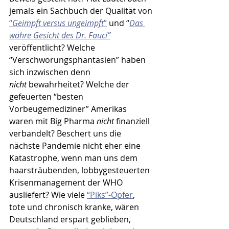
jemals ein Sachbuch der Qualität von 
“
Geimpft versus ungeimpft
”
 und “
Das 
wahre Gesicht des Dr. Fauci”
veröffentlicht? Welche 
“Verschwörungsphantasien” haben 
sich inzwischen denn 
nicht
 bewahrheitet? Welche der 
gefeuerten “besten 
Vorbeugemediziner” Amerikas 
waren mit Big Pharma 
nicht
 finanziell 
verbandelt? Beschert uns die 
nächste Pandemie nicht eher eine 
Katastrophe, wenn man uns dem 
haarsträubenden, lobbygesteuerten 
Krisenmanagement der WHO 
ausliefert? Wie viele 
“Piks”-Opfer
, 
tote und chronisch kranke, wären 
Deutschland erspart geblieben, 