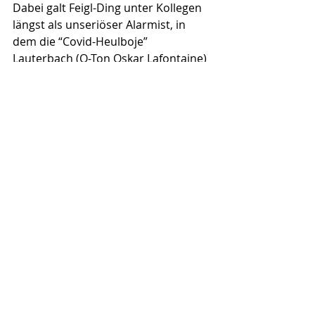
Dabei galt Feigl-Ding unter Kollegen 
längst als unseriöser Alarmist, in 
dem die “Covid-Heulboje” 
Lauterbach (O-Ton Oskar Lafontaine) 
anscheinend einen Bruder im Geiste 
fand. Zahlreiche Kollegen 
kritisieren
seine Posts als übertrieben, 
ungenau und irreführend. Tara 
Smith, Infektiologin der University of 
Arizona, 
bezeichnete
 Feigl-Ding als 
"eine konstante Quelle von 
Wissenschafts-Fehlinformation". Eine 
Virologin der Columbia University, 
Angela Rasmussen, 
fand
 in seinen 
Beiträgen ein wiederkehrendes 
Muster: Er poste spektakuläre 
Aussagen ohne Kontext („
sensational 
and out of context
“), wichtige 
Einschränkungen („
caveats
“) 