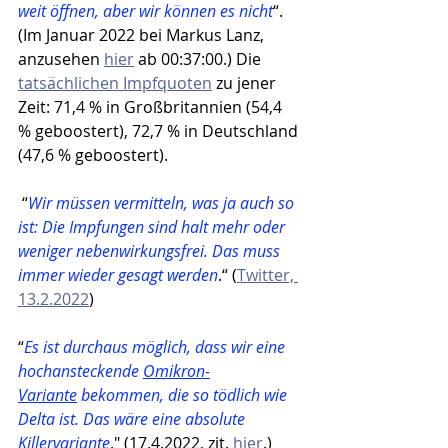
weit öffnen, aber wir können es nicht
“. 
(Im Januar 2022 bei Markus Lanz, 
anzusehen 
hier
 ab 00:37:00.) Die 
tatsächlichen Impfquoten
 zu jener 
Zeit: 71,4 % in Großbritannien (54,4 
% geboostert), 72,7 % in Deutschland 
(47,6 % geboostert).
 “
Wir müssen vermitteln, was ja auch so 
ist: Die Impfungen sind halt mehr oder 
weniger nebenwirkungsfrei. Das muss 
immer wieder gesagt werden
.“ (
Twitter, 
13.2.2022
)
“
Es ist durchaus möglich, dass wir eine 
hochansteckende 
Omikron-
Variante
 bekommen, die so tödlich wie 
Delta ist. Das wäre eine absolute 
Killervariante
." (17.4.2022, zit. 
hier
.)