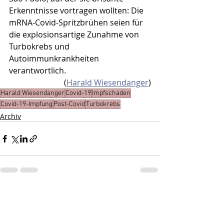
Erkenntnisse vortragen wollten: Die 
mRNA-Covid-Spritzbrühen seien für 
die explosionsartige Zunahme von 
Turbokrebs und 
Autoimmunkrankheiten 
verantwortlich.
(
Harald Wiesendanger
)
Harald Wiesendanger
Covid-19
Impfschaden
Covid-19-Impfung
Post-Covid
Turbokrebs
Archiv
Aktuelle Beiträge
Alle ansehen