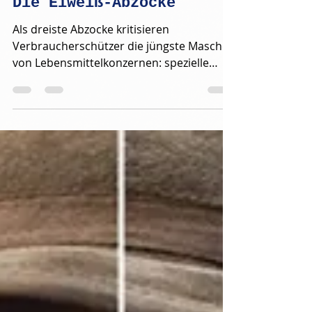
Dr. Harald Wiesendanger
3. Feb.
Die Eiweiß-Abzocke
Als dreiste Abzocke kritisieren
Verbraucherschützer die jüngste Masche
von Lebensmittelkonzernen: spezielle
„High-Protein“-Produkte. Sie sind ebenso
überflüssig wie überteuert. Protein-
Pudding, Protein-Frischkäse, Protein-
Müsli, Protein-Brot: Als besonders
eiweißreich vermarktete Lebensmittel
sind in Supermärkten zu Kassenschlagern
geworden. Plötzlich wimmelt es davon:
Die Produktpalette reicht von Cornflakes