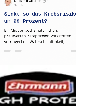
Dr. Harald Wiesendanger
4. Feb.
Sinkt so das Krebsrisiko
um 99 Prozent?
Ein Mix von sechs natürlichen,
preiswerten, rezeptfreien Wirkstoffen
verringert die Wahrscheinlichkeit,
irgendwann an Krebs zu erkranken, um 90
%. Vier zusätzliche Substanzen senken es
noch weiter. Diese frohe Botschaft belegt
ein amerikanischer Arzt mit einem
umfassenden Forschungsüberblick – zum
Verdruss der Pharmaindustrie, die mit
Onkologika jährlich 350 Milliarden Euro