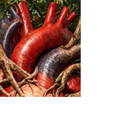
Dr. Harald Wiesendanger
29. Jan.
Droht Impfzwang mit
Bußgeld-Hammer?
Ein verschärftes „Epidemiegesetz“ soll
eine allgemeine Impfpflicht bringen,
Verweigerern drohen dann fünfstellige
Bußgelder – in der Schweiz. In
Deutschland undenkbar? Die unsäglichen
Coronajahre geben reichlich Grund, auch
hierzulande mit dem Schlimmsten zu
rechnen, sobald die WHO die nächste
Pandemie ausruft. Nach der Pandemie ist
vor der nächsten. Also gilt es vorzusorgen,
und eben darum bemüht sich zur Zeit
unser Schweizer Nachbar. Das Parlament
berät dort über ein „Epide