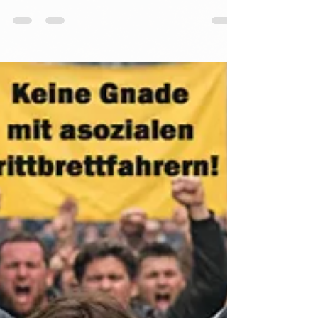
Dr. Harald Wiesendanger
1. Feb.
Ist bald Schluss mit
Kinderkriegen?
Um rund 80 Prozent müsse die
Geburtenrate weltweit bis zum Jahr 2100
sinken, so fordert ein einflussreicher
“Think Tank” der Vereinten Nationen und
des Weltwirtschaftsforums. Kein Problem:
Die Menschheit ist ohnehin dabei,
unfruchtbar zu werden. Sich
fortzupflanzen, werden sich womöglich
bald nur noch Reiche leisten können. Als
der Club of Rome , eine interdisziplinäre
Expertenrunde aus mehr als 30 Ländern,