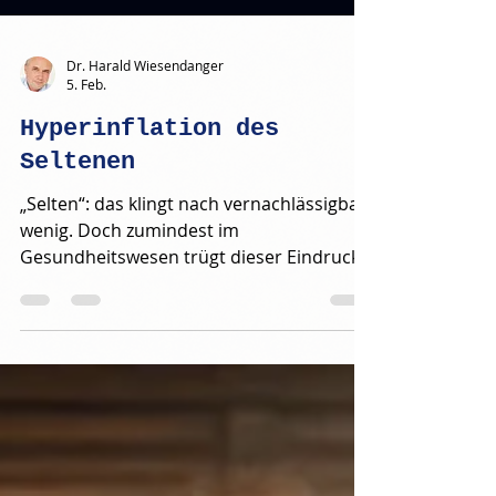
Dr. Harald Wiesendanger
5. Feb.
Hyperinflation des
Seltenen
„Selten“: das klingt nach vernachlässigbar
wenig. Doch zumindest im
Gesundheitswesen trügt dieser Eindruck
gewaltig. Auch wenn jede „seltene
Krankheit“ höchstens 0,05 % der
Bevölkerung heimsucht, explodiert ihre
Artenvielfalt neuerdings regelrecht: Über
17.000 sind es inzwischen. Und immer
mehr Menschen sind betroffen: vier