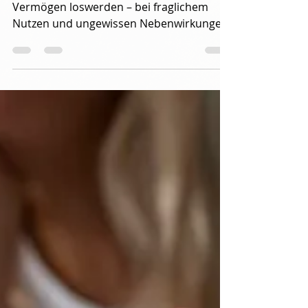
Dr. Harald Wiesendanger
2. Feb.
Für immer jung – dank
NMN?
Für Anti-Aging-Produkte kann man ein
Vermögen loswerden – bei fraglichem
Nutzen und ungewissen Nebenwirkungen.
Eine rühmliche Ausnahme scheint NMN
darzustellen. Je eingehender diese
Substanz erforscht wird, desto deutlicher
tritt ihr geradezu spektakuläres Potential
zutage, uns auch in höherem Alter gesund
und vital zu halten. „Ich möchte mit dir alt
werden“, so heißt es auf einer witzigen
Postkarte, die ein betagtes Paar beim