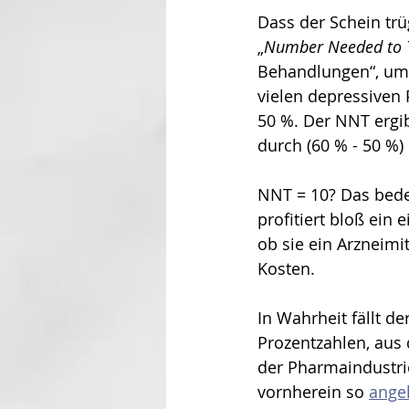
Dass der Schein trü
„
Number Needed to 
Behandlungen“, um 
vielen depressiven 
50 %. Der NNT ergibt
durch (60 % - 50 %) 
NNT = 10? Das bedeu
profitiert bloß ein
ob sie ein Arzneim
Kosten.
In Wahrheit fällt d
Prozentzahlen, aus
der Pharmaindustrie
vornherein so 
ange