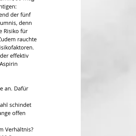
tigen: 
nd der fünf 
äumnis, denn 
 Risiko für 
 Zudem rauchte 
isikofaktoren. 
er effektiv 
Aspirin 
e an. Dafür 
ahl schindet 
ange offen 
m Verhältnis? 