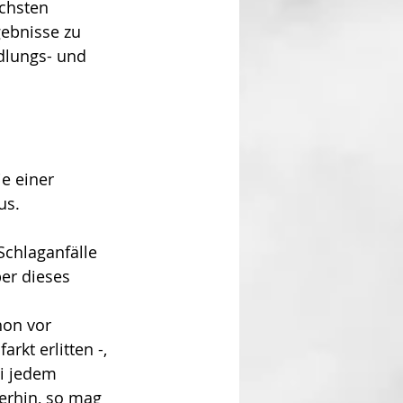
chsten 
gebnisse zu 
ndlungs- und 
ie einer 
us.
Schlaganfälle 
er dieses 
hon vor 
rkt erlitten -, 
ei jedem 
erhin, so mag 