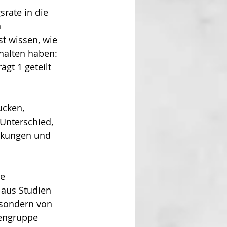
rate in die 
 
t wissen, wie 
halten haben: 
gt 1 geteilt 
ucken, 
 Unterschied, 
rkungen und 
e 
 aus Studien 
 sondern von 
engruppe 