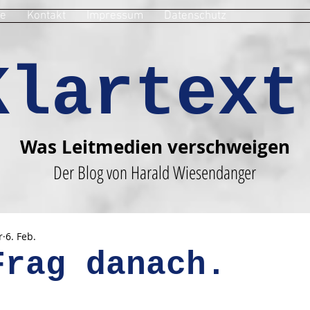
e
Kontakt
Impressum
Datenschutz
Klartext
Was Leitmedien verschweigen
Der Blog von Harald Wiesendanger
r
6. Feb.
Frag danach.
en bewertet.