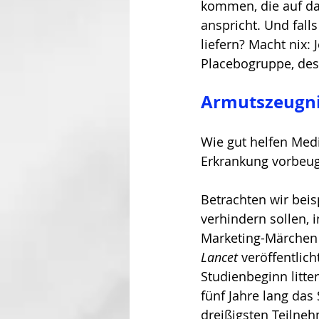
kommen, die auf da
anspricht. Und fall
liefern? Macht nix:
Placebogruppe, dest
Armutszeugnis
Wie gut helfen Med
Erkrankung vorbeuge
Betrachten wir beisp
verhindern sollen, 
Marketing-Märchen
Lancet
 veröffentlich
Studienbeginn litten
fünf Jahre lang das 
dreißigsten Teilneh