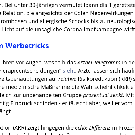
. Bei unter 30-Jährigen vermutet Ioannidis 1 gerettet
 Relation, die angesichts der üblen Nebenwirkungen 
hrombosen und allergische Schocks bis zu neurologis
 Licht auf die unsägliche Corona-Impfkampagne wirft
n Werbetricks
 führen vor Augen, weshalb das 
Arznei-Telegramm
 in d
 Therapieentscheidungen” 
sieht
: Ärzte lassen sich häuf
mkeitsbehauptungen auf 
relative
 Risikoreduktion (RRR) 
eine medizinische Maßnahme die Wahrscheinlichkeit ei
leich zur unbehandelten Gruppe 
prozentual senkt.
 Mi
htig Eindruck schinden - er täuscht aber, weil er vom 
ängt.
ktion (ARR) zeigt hingegen die 
echte Differenz
 in Proze