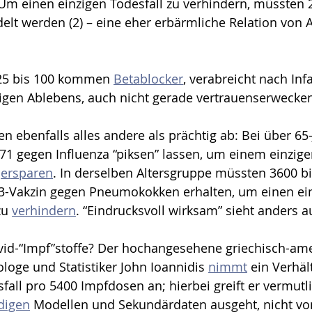
 Um einen einzigen Todesfall zu verhindern, müssten 
elt werden (2) – eine eher erbärmliche Relation von
25 bis 100 kommen 
Betablocker
, verabreicht nach Infa
igen Ablebens, auch nicht gerade vertrauenserwecken
 ebenfalls alles andere als prächtig ab: Bei über 65-
71 gegen Influenza “piksen” lassen, um einem einzige
 
ersparen
. In derselben Altersgruppe müssten 3600 bi
-Vakzin gegen Pneumokokken erhalten, um einen einz
zu 
verhindern
. “Eindrucksvoll wirksam” sieht anders a
vid-“Impf”stoffe? Der hochangesehene griechisch-ame
loge und Statistiker John Ioannidis 
nimmt
 ein Verhäl
ll pro 5400 Impfdosen an; hierbei greift er vermutli
digen
 Modellen und Sekundärdaten ausgeht, nicht von