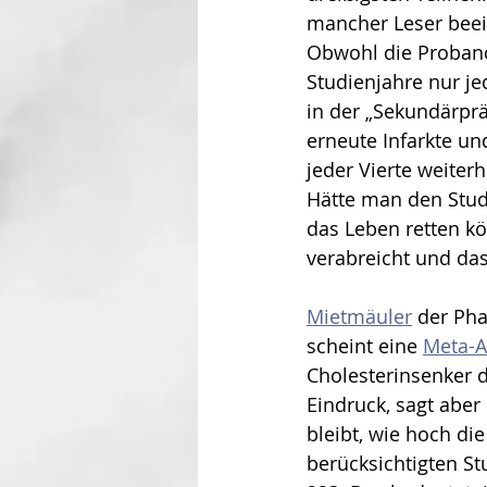
mancher Leser beein
Obwohl die Proband
Studienjahre nur je
in der „Sekundärprä
erneute Infarkte un
jeder Vierte weiter
Hätte man den Studi
das Leben retten kö
verabreicht und da
Mietmäuler
 der Ph
scheint eine 
Meta-A
Cholesterinsenker d
Eindruck, sagt aber
bleibt, wie hoch di
berücksichtigten St