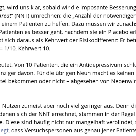
gt, wird uns klar, sobald wir die imposante Besserungs
Treat
“ (NNT) umrechnen: die „Anzahl der notwendigen
einem Patienten zu helfen. Dazu müssen wir zunächs
Patienten es besser geht, nachdem sie ein Placebo er
 sich daraus als Kehrwert der Risikodifferenz: Er beträ
= 1/10, Kehrwert 10.
tet: Von 10 Patienten, die ein Antidepressivum schl
 einziger davon. Für die übrigen Neun macht es keinen
ittel bekommen oder nicht – abgesehen von Nebenwi
er Nutzen zumeist aber noch viel geringer aus. Denn di
 denen sich der NNT errechnet, stammen in der Regel
. Diese sind häufig nicht nur mangelhaft verblindet,
legt
, dass Versuchspersonen aus genau jener Patient