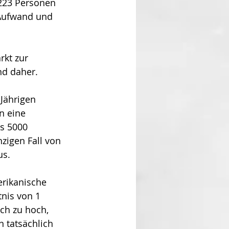
223 Personen 
 Aufwand und 
rkt zur 
d daher. 
Jährigen 
n eine 
s 5000 
igen Fall von 
us.
rikanische 
tnis von 1 
ch zu hoch, 
 tatsächlich 