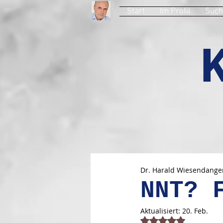
Start
Im Profil
Such
Dr. Harald Wiesendange
NNT? 
Aktualisiert:
20. Feb.
Mit NaN von 5 Stern