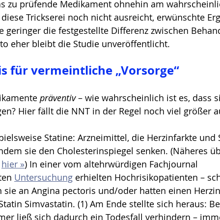
s zu prüfende Medikament ohnehin am wahrscheinli
s diese Trickserei noch nicht ausreicht, erwünschte Er
 Je geringer die festgestellte Differenz zwischen Beha
o eher bleibt die Studie unveröffentlicht.
 für vermeintliche „Vorsorge“
ikamente 
präventiv
 – wie wahrscheinlich ist es, dass s
n? Hier fällt die NNT in der Regel noch viel größer a
ielsweise Statine: Arzneimittel, die Herzinfarkte und 
indem sie den Cholesterinspiegel senken. (Näheres üb
 
hier »
) In einer vom altehrwürdigen Fachjournal 
ten 
Untersuchung
 erhielten Hochrisikopatienten – sc
 sie an Angina pectoris und/oder hatten einen Herzinfa
Statin Simvastatin. (1) Am Ende stellte sich heraus: B
mer ließ sich dadurch ein Todesfall verhindern – imm