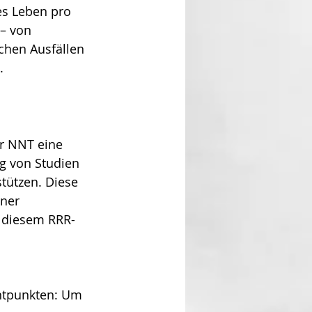
es Leben pro 
– von 
chen Ausfällen 
.
er NNT eine 
ig von Studien 
stützen. Diese 
ner 
t diesem RRR-
ntpunkten: Um 