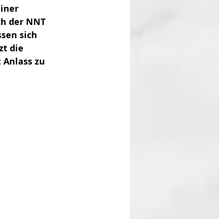
iner 
ch der NNT 
sen sich 
t die 
 Anlass zu 