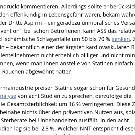
druckt kommentieren. Allerdings sollte er berücksich
en offenkundig in Lebensgefahr waren, bekam währe
der Dritte Aspirin – ein geradezu unmoralisches Vers
vention“, bei schon Betroffenen, kann ASS das relative
d ischämische Schlaganfälle um 50 bis 70 % 
senken
.
hin – bekanntlich einer der ärgsten kardiovaskulären R
enteilnehmern nicht erheblich billiger und nicht mind
nnen, wenn man ihnen anstelle von Statinen einfach 
s Rauchen abgewöhnt hätte?
armaindustrie preisen Statine sogar schon für Gesund
nalyse
 von acht Studien zu sprechen, derzufolge die 
ie Gesamtsterblichkeit um 16 % verringerten. Diese Z
 beinahe nichts über den präventiven Nutzen aus, sol
e Sterberate bei Unbehandelten ausfällt. In den acht 
udien lag sie bei 2,8 %. Welcher NNT entspricht diese