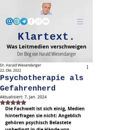
Klartext.
Was Leitmedien verschweigen
Der Blog von Harald Wiesendanger
Dr. Harald Wiesendanger
22. Okt. 2022
Psychotherapie als
Gefahrenherd
Aktualisiert:
7. Jan. 2024
Mit NaN von 5 Sternen bewertet.
Die Fachwelt ist sich einig, Medien 
hinterfragen sie nicht: Angeblich 
gehören psychisch Belastete 
unbedingt in die Hände von 