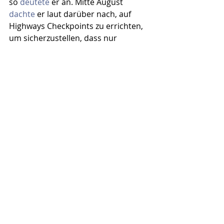
so 
deutete
 er an. Mitte August 
dachte
 er laut darüber nach, auf 
Highways Checkpoints zu errichten, 
um sicherzustellen, dass nur 
Geimpfte die Grenzen zwischen US-
Bundesstaaten passieren. Mehr als 
20 Bundesstaaten, fast alle 
republikanisch regiert, haben 
angekündigt
, gegen Washingtons 
Impfmandate juristisch vorzugehen.
„Warum zur Hölle soll ich einen 
Demenztest machen?“, 
fragte
 Biden 
im August 2020 rhetorisch in einer 
Fernsehsendung. Spätestens jetzt 
wissen wir es.
(
Harald Wiesendanger
)