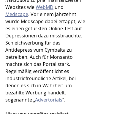
NewsGuard
 zu pharmafinanzierten 
Websites wie 
WebMD
 und 
Medscape
. Vor einem Jahrzehnt 
wurde Medscape dabei ertappt, wie 
es einen getürkten Online-Test auf 
Depressionen dazu missbrauchte, 
Schleichwerbung für das 
Antidepressivum Cymbalta zu 
betreiben. Auch für Monsanto 
machte sich das Portal stark. 
Regelmäßig veröffentlicht es 
industriefreundliche Artikel, bei 
denen es sich in Wahrheit um 
bezahlte Werbung handelt, 
sogenannte „
Advertorials
“. 
Nicht von ungefähr residiert 
NewsGuard
 an einer der edelsten 
Medienadressen der Welt: im Paley 