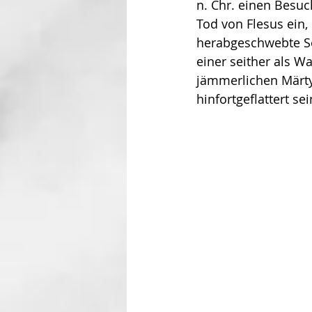
n. Chr. einen Besuc
Tod von Fle­sus ein
herabgeschwebte Soh
einer seither als W
jämmerlichen Märty
hinfortgeflattert sei