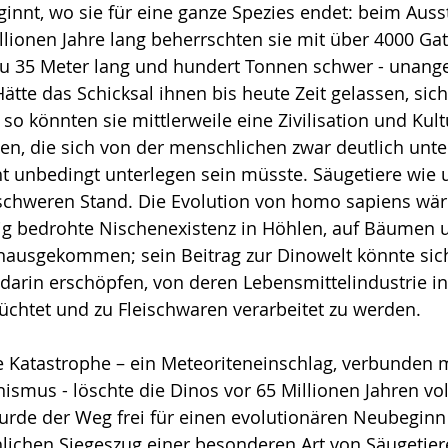
ginnt, wo sie für eine ganze Spezies endet: beim Aus­s
Millionen Jahre lang beherrschten sie mit über 4000 Ga
 zu 35 Meter lang und hundert Tonnen schwer - unang
tte das Schick­sal ihnen bis heute Zeit gelassen, sich
so könnten sie mittlerweile eine Zivilisation und Kult
en, die sich von der menschlichen zwar deutlich unte
ht unbedingt unterlegen sein müsste. Säugetiere wie 
 schweren Stand. Die Evolution von homo sapiens wär
ig be­drohte Nischenexistenz in Höhlen, auf Bäumen 
nausgekommen; sein Beitrag zur Dinowelt könnte sic
darin erschöpfen, von deren Lebensmittelindustrie i
chtet und zu Fleischwaren verarbeitet zu werden.
 Katastrophe – ein Meteoriteneinschlag, verbunden m
ismus - löschte die Dinos vor 65 Millionen Jahren vol
rde der Weg frei für einen evolutionären Neubeginn 
lichen Siegeszug einer besonderen Art von Säugetier