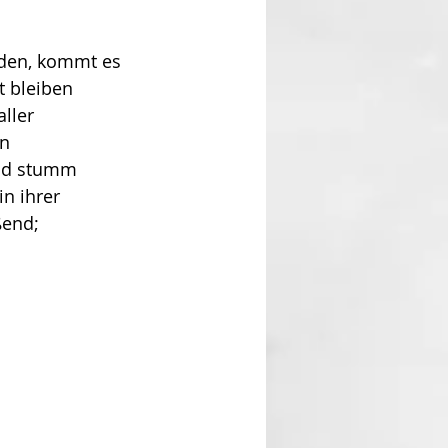
den, kommt es 
 bleiben 
ller 
n 
und stumm 
n ihrer 
end; 