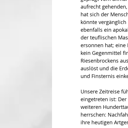
aufrecht gehenden,
hat sich der Mensch
könnte vergänglich 
ebenfalls ein apokal
der teuflischen Mas
ersonnen hat; eine 
kein Gegenmittel fi
Riesenbrockens aus
auslöst und die Erd
und Fin­sternis eink
Unsere Zeitreise führ
eingetreten ist: De
weiteren Hun­dert­t
herrschen: Nachfahr
ihre heutigen Art­ge