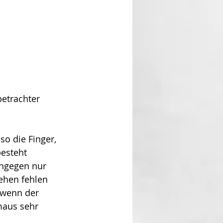
etrachter 
o die Finger, 
esteht 
ingegen nur 
ehen fehlen 
, wenn der 
maus sehr 