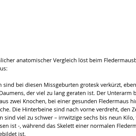
licher anatomischer Vergleich löst beim Fleder­maus­b
aus:
sind bei diesen Missgeburten grotesk verkürzt, eben­s
aumens, der viel zu lang geraten ist. Der Unterarm b
 aus zwei Knochen, bei einer gesunden Fledermaus h
che. Die Hinter­beine sind nach vorne verdreht, den Z
 sind viel zu schwer – irrwitzige sechs bis neun Kilo
en ist -, während das Skelett einer normalen Fleder
bildet ist.