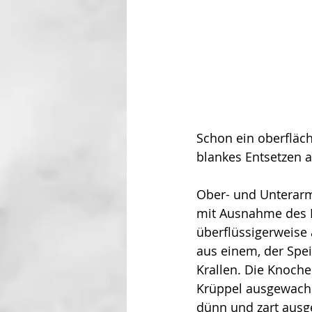
Schon ein oberfläch
blan­kes Entsetzen 
Ober- und Unterarm 
mit Ausnahme des D
überflüssigerweise
aus einem, der Spei
Krallen. Die Knochen
Krüppel ausgewachs
dünn und zart ausge