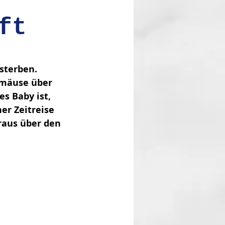
ft
sterben. 
­mäuse über 
s Baby ist, 
er Zeitreise 
araus über den 