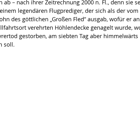
h ab – nach ihrer Zeitrechnung 2000 n. Fl., denn sie s
, einem legendären Flugpre­diger, der sich als der vo
n des göttli­chen „Gro­ßen Fled“ ausgab, wofür er an
all­fahrtsort verehrten Höh­lendecke genagelt wurde, w
rertod ge­storben, am siebten Tag aber himmelwärts 
n soll.