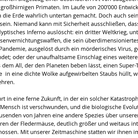
 großhirnigen Primaten. Im Laufe von 200’000 Entwic
 die Erde wahrlich untertan gemacht. Doch auch sein
sein. Niemand kann mit Sicherheit ausschließen, dass
yptisches Inferno auslöscht: ein dritter Weltkrieg, unte
sen­ver­nichtungswaffen, die sein überdimensionierte
Pandemie, ausgelöst durch ein mörderisches Virus, g
ndet; oder der unaufhaltsame Einschlag eines weitere
 dem All, der den Planeten beben lässt, einen Super-
e  in eine dichte Wolke aufgewirbelten Staubs hüllt, w
ehren.
t in eine ferne Zu­kunft, in der ein solcher Katastro­phe
r Mensch ist verschwunden, und die biologische Evoluti
ausenden von Jahren eine andere Spezies über unseren
en der Fleder­mäu­se, deutlich größer und weitaus inte
nossen. Mit unserer Zeit­ma­schine statten wir ihnen i