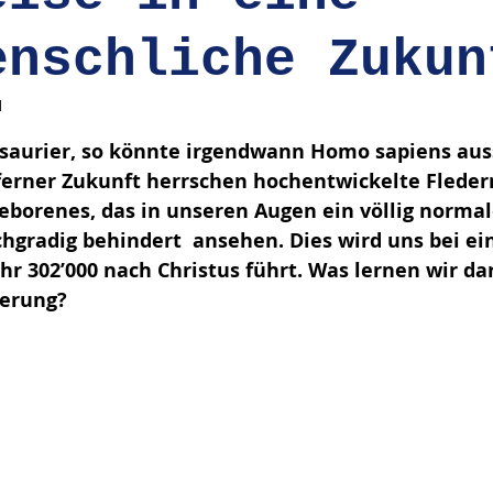
enschliche Zukun
1
en bewertet.
o­saurier, so könnte irgendwann Homo sapiens aus
erner Zukunft herrschen hochentwickelte Fleder
eborenes, das in unseren Augen ein völlig normale
hgradig behindert  ansehen. Dies wird uns bei ein
Jahr 302’000 nach Christus führt. Was lernen wir d
derung?