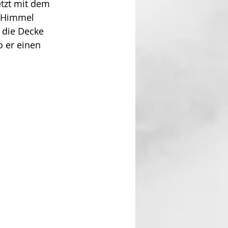
etzt mit dem 
m Himmel 
 die Decke 
o er einen 