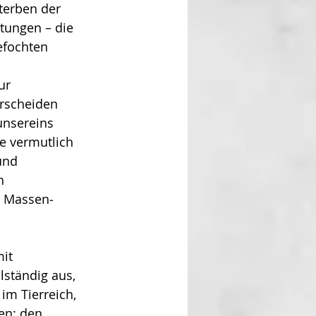
terben der 
ttungen – die 
efochten 
 
ur 
rscheiden 
unsereins 
e vermutlich 
und 
h 
n Massen­
it 
lständig aus, 
im Tierreich, 
en: den 