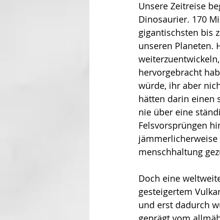
Unsere Zeitreise be
Dino­sau­rier. 170 
gigantischsten bis
unseren Planeten. Hä
weiterzuentwickeln, 
hervorgebracht hab
würde, ihr aber nic
hätten darin einen
nie über eine ständ
Felsvorsprüngen hi
jämmerlicherweise 
menschhaltung gezü
Doch eine weltweite
gesteigertem Vulkan
und erst dadurch wu
geprägt vom allmäh