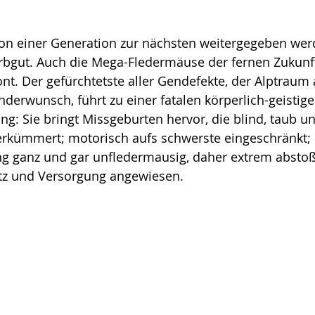
n einer Genera­tion zur nächsten weitergegeben wer
rbgut. Auch die Mega-Fledermäuse der fernen Zukunft
nt. Der gefürchtetste aller Gendefekte, der Alptraum a
derwunsch, führt zu einer fatalen körperlich-geistige
g: Sie bringt Missgeburten hervor, die blind, taub 
rkümmert; motorisch aufs schwerste eingeschränkt; i
g ganz und gar unfledermausig, daher extrem abstoß
tz und Ver­sorgung angewiesen. 