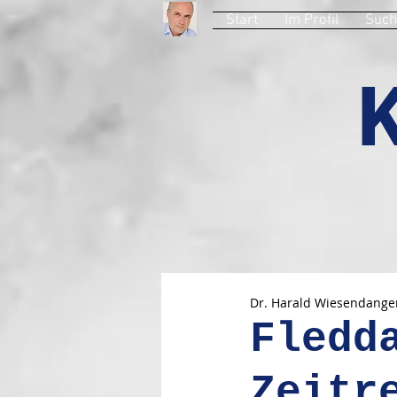
Start
Im Profil
Such
Dr. Harald Wiesendange
Fledd
Zeitr