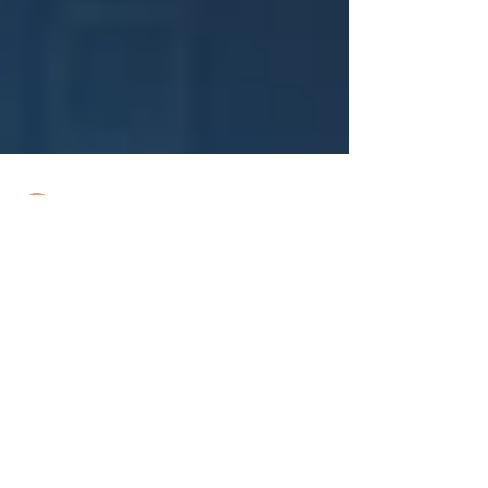
Dr. Harald Wiesendanger
8. Mai 2015
Fleddas Baby – Eine Zeitreise in
eine nachmenschliche Zukunft
Wie einst die Dino­saurier, so könnte
irgendwann Homo sapiens aussterben.
Angenommen, in ferner Zukunft herrschen
hochentwickelte...