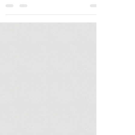
irgendwann Homo sapiens aussterben.
Angenommen, in ferner Zukunft herrschen
hochentwickelte...