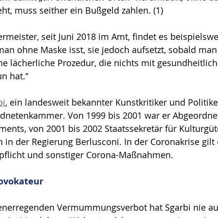
eht, muss seither ein Bußgeld zahlen. (1)
rmeister, seit Juni 2018 im Amt, findet es beispielswe
man ohne Maske isst, sie jedoch aufsetzt, sobald man
ine lächerliche Prozedur, die nichts mit gesundheitlic
n hat.“
bi
, ein landesweit bekannter Kunstkritiker und Politiker
rdnetenkammer. Von 1999 bis 2001 war er Abgeordnet
ents, von 2001 bis 2002 Staatssekretär für Kulturgüt
en in der Regierung Berlusconi. In der Coronakrise gilt 
pflicht und sonstiger Corona-Maßnahmen.
ovokateur
enerregenden Vermummungsverbot hat Sgarbi nie auf