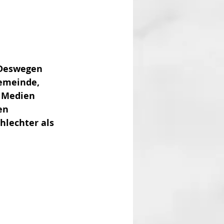
 Deswegen 
emeinde, 
d Medien 
en 
hlechter als 