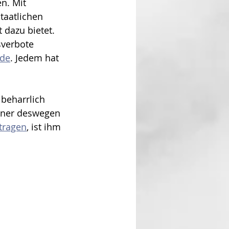
n. Mit 
taatlichen 
dazu bietet. 
verbote 
ide
. Jedem hat 
beharrlich 
dner deswegen 
tragen
, ist ihm 