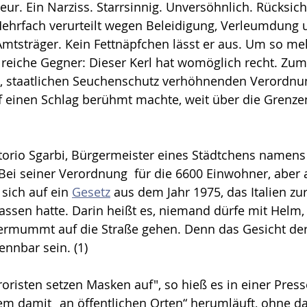
ur. Ein Narziss. Starrsinnig. Unversöhnlich. Rücksicht
ehrfach verurteilt wegen Beleidigung, Verleumdung 
tsträger. Kein Fettnäpfchen lässt er aus. Um so meh
hlreiche Gegner: Dieser Kerl hat womöglich recht. Zum
n, staatlichen Seuchenschutz verhöhnenden Verordnun
 einen Schlag berühmt machte, weit über die Grenzen 
ttorio Sgarbi, Bürgermeister eines Städtchens namens 
ei seiner Verordnung  für die 6600 Einwohner, aber 
 sich auf ein 
Gesetz
 aus dem Jahr 1975, das Italien z
assen hatte. Darin heißt es, niemand dürfe mit Helm
ermummt auf die Straße gehen. Denn das Gesicht der
ennbar sein. (1) 
oristen setzen Masken auf", so hieß es in einer Press
em damit „an öffentlichen Orten“ herumläuft, ohne da