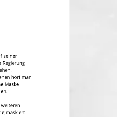
f seiner 
ne Regierung 
ehen, 
sehen hört man 
ne Maske 
len." 
 weiteren 
ig maskiert 