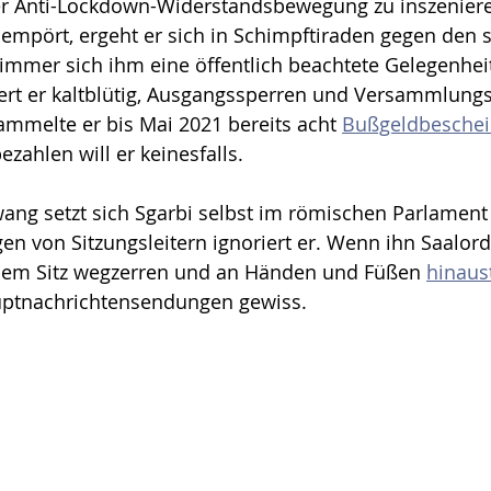
er Anti-Lockdown-Widerstandsbewegung zu inszeniere
mpört, ergeht er sich in Schimpftiraden gegen den s
mmer sich ihm eine öffentlich beachtete Gelegenheit 
ert er kaltblütig, Ausgangssperren und Versammlungs
ammelte er bis Mai 2021 bereits acht 
Bußgeldbesche
zahlen will er keinesfalls.
ng setzt sich Sgarbi selbst im römischen Parlament 
n von Sitzungsleitern ignoriert er. Wenn ihn Saalor
nem Sitz wegzerren und an Händen und Füßen 
hinaus
auptnachrichtensendungen gewiss.