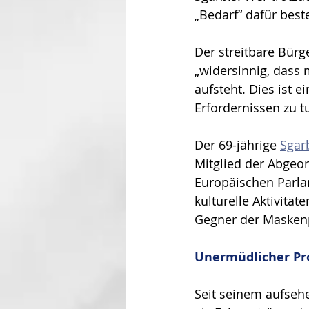
„Bedarf“ dafür best
Der streitbare Bürge
„widersinnig, dass 
aufsteht. Dies ist e
Erfordernissen zu tu
Der 69-jährige 
Sgar
Mitglied der Abgeo
Europäischen Parlam
kulturelle Aktivität
Gegner der Masken
Unermüdlicher Pr
Seit seinem aufseh