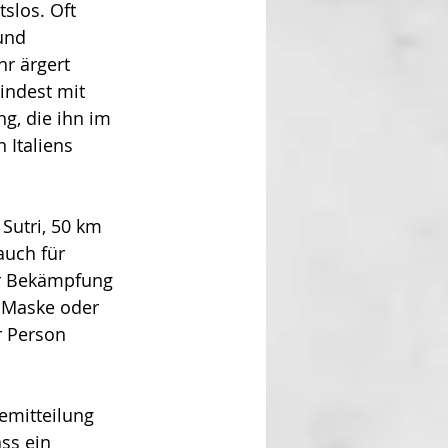
slos. Oft 
und 
r ärgert 
indest mit 
g, die ihn im 
Italiens 
Sutri, 50 km 
auch für 
ur Bekämpfung 
, Maske oder 
 Person 
emitteilung 
ss ein 