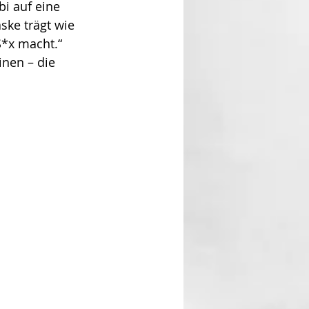
i auf eine 
ske trägt wie 
S*x macht.“ 
inen – die 