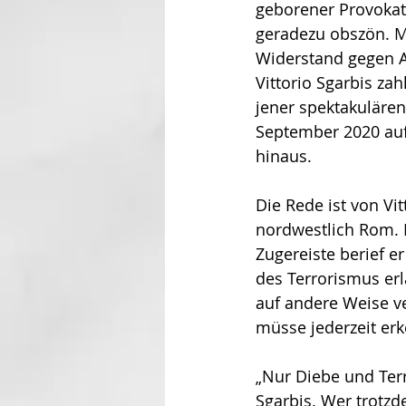
geborener Provokate
geradezu obszön. M
Widerstand gegen Am
Vittorio Sgarbis za
jener spektakuläre
September 2020 auf
hinaus.
Die Rede ist von Vi
nordwestlich Rom. B
Zugereiste berief er
des Terrorismus erl
auf andere Weise v
müsse jederzeit erk
„Nur Diebe und Terr
Sgarbis. Wer trotzd