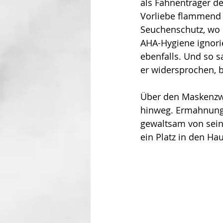
als Fahnenträger d
Vorliebe flammend e
Seuchenschutz, wo i
AHA-Hygiene ignori
ebenfalls. Und so s
er widersprochen, be
Über den Maskenzwa
hinweg. Ermahnunge
gewaltsam von sei
ein Platz in den H