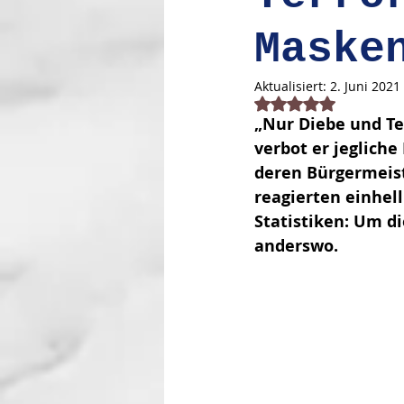
Maske
Aktualisiert:
2. Juni 2021
Mit NaN von 5 Stern
„Nur Diebe und Te
verbot er jeglich
deren Bürgermeist
reagierten einhell
Statistiken: Um di
anderswo. 