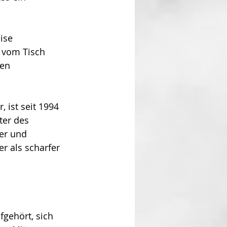
ise 
 vom Tisch 
hen 
, ist seit 1994 
er des 
er und 
er als scharfer 
gehört, sich 