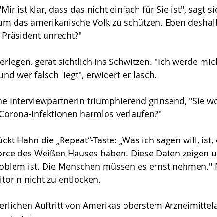
ir ist klar, dass das nicht einfach für Sie ist", sagt s
 um das amerikanische Volk zu schützen. Eben deshal
r Präsident unrecht?"
erlegen, gerät sichtlich ins Schwitzen. "Ich werde mic
und wer falsch liegt", erwidert er lasch. 
eine Interviewpartnerin triumphierend grinsend, "Sie wo
Corona-Infektionen harmlos verlaufen?" 
ckt Hahn die „Repeat“-Taste: „Was ich sagen will, ist, 
Force des Weißen Hauses haben. Diese Daten zeigen u
Problem ist. Die Menschen müssen es ernst nehmen."
torin nicht zu entlocken.
lichen Auftritt von Amerikas oberstem Arzneimittela