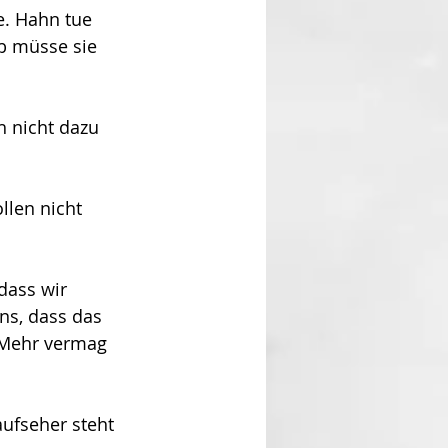
ie. Hahn tue 
b müsse sie 
h nicht dazu 
llen nicht 
dass wir 
ns, dass das 
Mehr vermag 
ufseher steht 