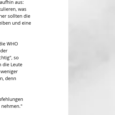
aufhin aus: 
ulieren, was 
ner sollten die 
eiben und eine 
 die WHO 
 der 
htig", so 
 die Leute 
 weniger 
n, denn 
mpfehlungen 
t nehmen."