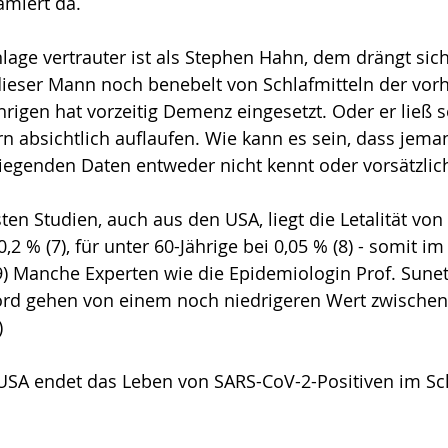
amiert da. 
lage vertrauter ist als Stephen Hahn, dem drängt sic
dieser Mann noch benebelt von Schlafmitteln der vorh
rigen hat vorzeitig Demenz eingesetzt. Oder er ließ s
n absichtlich auflaufen. Wie kann es sein, dass jem
liegenden Daten entweder nicht kennt oder vorsätzlic
gsten Studien, auch aus den USA, liegt die Letalität von
0,2 % (7), für unter 60-Jährige bei 0,05 % (8) - somit im
(9) Manche Experten wie die Epidemiologin Prof. Sune
ford gehen von einem noch niedrigeren Wert zwischen
) 
en USA endet das Leben von SARS-CoV-2-Positiven im Sch