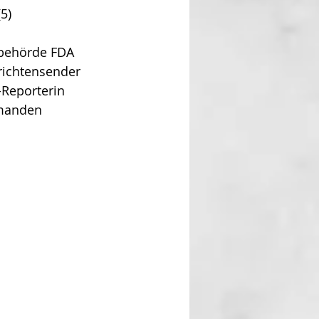
(5) 
lbehörde FDA 
richtensender 
Reporterin 
emanden 