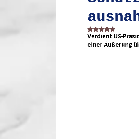
ausna
Mit NaN von 5 Stern
Verdient US-Präsi
einer Äußerung üb