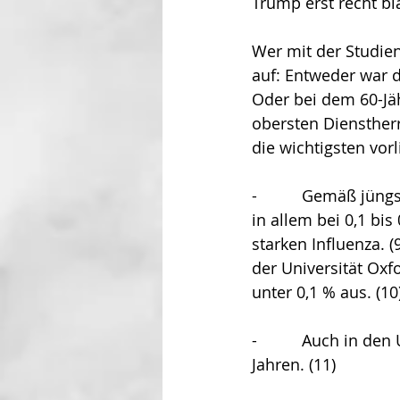
Trump erst recht bl
Wer mit der Studien
auf: Entweder war 
Oder bei dem 60-Jäh
obersten Dienstherr
die wichtigsten vor
-          Gemäß jün
in allem bei 0,1 bis 
starken Influenza. 
der Universität Ox
unter 0,1 % aus. (10
-          Auch in d
Jahren. (11) 