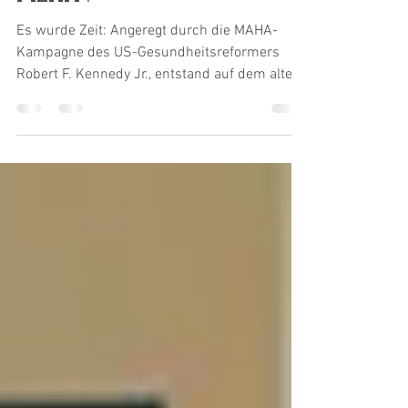
MEHA !
Es wurde Zeit: Angeregt durch die MAHA-
Kampagne des US-Gesundheitsreformers
Robert F. Kennedy Jr., entstand auf dem alten
Kontinent nun eine gleichgerichtete Initiative:
“Make Europe Healthy Again”. Bei der
Gründungsveranstaltung im Europaparlament
überwogen flammende Appelle und
eindringliche Warnungen. Bislang stoßen sie
auf taube Ohren. Eine Epidemie chronischer
Krankheiten grassiert keineswegs bloß in den
Vereinigten Staaten. Auch diesseits des
Großen Teichs sind Gesundhe