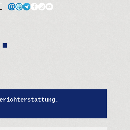
.
erichterstattung.