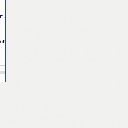
r.
uft