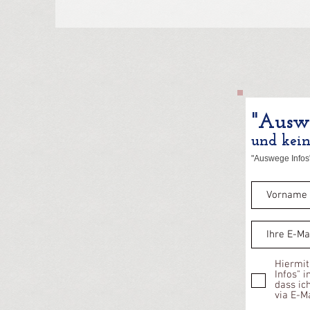
"Auswe
und kei
"Auswege Infos"
Hiermit
Infos" 
dass ic
via E-M