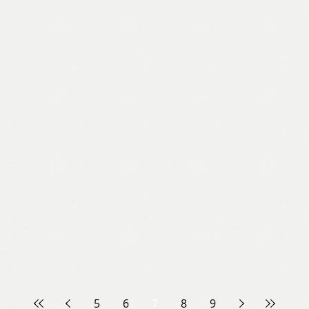
5
6
7
8
9