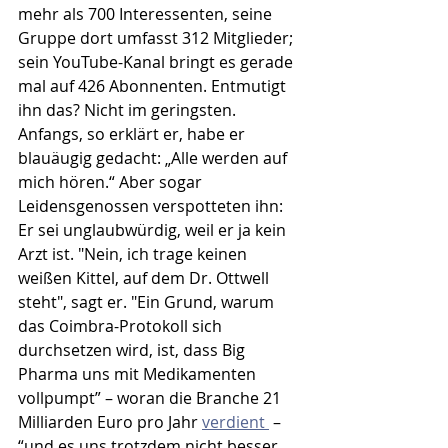
mehr als 700 Interessenten, seine 
Gruppe dort umfasst 312 Mitglieder; 
sein YouTube-Kanal bringt es gerade 
mal auf 426 Abonnenten. Entmutigt 
ihn das? Nicht im geringsten. 
Anfangs, so erklärt er, habe er 
blauäugig gedacht: „Alle werden auf 
mich hören.“ Aber sogar 
Leidensgenossen verspotteten ihn: 
Er sei unglaubwürdig, weil er ja kein 
Arzt ist. "Nein, ich trage keinen 
weißen Kittel, auf dem Dr. Ottwell 
steht", sagt er. "Ein Grund, warum 
das Coimbra-Protokoll sich 
durchsetzen wird, ist, dass Big 
Pharma uns mit Medikamenten 
vollpumpt” – woran die Branche 21 
Milliarden Euro pro Jahr 
verdient 
 – 
“und es uns trotzdem nicht besser 