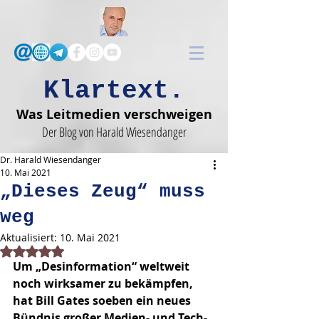
Klartext.
Was Leitmedien verschweigen
Der Blog von Harald Wiesendanger
Dr. Harald Wiesendanger
10. Mai 2021
„Dieses Zeug“ muss
weg
Aktualisiert:
10. Mai 2021
Mit NaN von 5 Sternen bewertet.
Um „Desinformation“ weltweit 
noch wirksamer zu bekämpfen, 
hat Bill Gates soeben ein neues 
Bündnis großer Medien- und Tech-