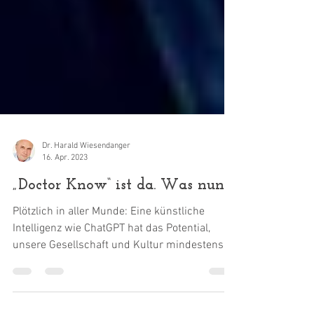
Dr. Harald Wiesendanger
16. Apr. 2023
„Doctor Know“ ist da. Was nun?
Plötzlich in aller Munde: Eine künstliche
Intelligenz wie ChatGPT hat das Potential,
unsere Gesellschaft und Kultur mindestens
so...