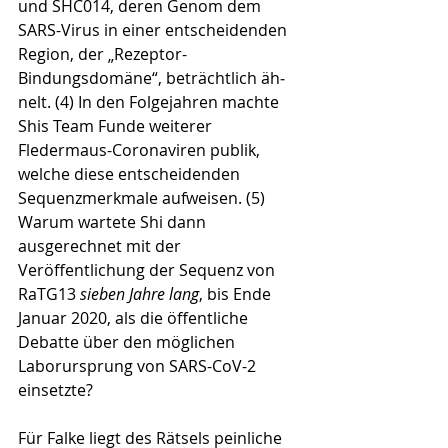
und SHC014, deren Genom dem 
SARS-Virus in einer entscheidenden 
Regi­on, der „Rezeptor-
Bindungsdomäne“, beträchtlich äh­
nelt. (4) In den Folgejahren machte 
Shis Team Funde weite­rer 
Fledermaus-Coronaviren publik, 
welche diese ent­schei­denden 
Sequenzmerkmale aufweisen. (5) 
Warum war­tete Shi dann 
ausgerechnet mit der 
Veröffentlichung der Sequenz von 
RaTG13 
sieben Jahre lang
, bis Ende 
Januar 2020, als die öffentliche 
Debatte über den mögli­chen 
Laborursprung von SARS-CoV-2 
einsetzte?
Für Falke liegt des Rätsels peinliche 