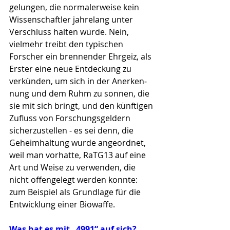
gelungen, die norma­ler­weise kein 
Wissenschaftler jahrelang unter 
Verschluss halten würde. Nein, 
vielmehr treibt den typi­schen 
Forscher ein brennender Ehrgeiz, als 
Erster eine neue Entdeckung zu 
verkünden, um sich in der Anerken­
nung und dem Ruhm zu sonnen, die 
sie mit sich bringt, und den künftigen 
Zufluss von Forschungsgeldern 
sicher­zustellen - es sei denn, die 
Geheimhaltung wurde an­geord­net, 
weil man vorhatte, RaTG13 auf eine 
Art und Weise zu verwenden, die 
nicht offengelegt werden konn­te: 
zum Beispiel als Grundlage für die 
Entwicklung einer Biowaffe.
Was hat es mit „4991“ auf sich?