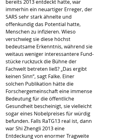
bereits 2013 entdeckt hatte, war 
immerhin ein neuartiger Erreger, der 
SARS sehr stark ähnelte und 
offenkundig das Potential hatte, 
Menschen zu infizieren. Wieso 
verschwieg sie diese höchst 
bedeutsame Erkennt­nis, während sie 
weitaus weniger interessantere Fund­
stücke ruckzuck die Bühne der 
Fachwelt betreten ließ? „Das ergibt 
keinen Sinn“, sagt Falke. Einer 
solchen Publi­ka­tion hätte die 
Forschergemeinschaft eine immense 
Bedeutung für die öffentliche 
Gesundheit bescheinigt, sie vielleicht 
sogar eines Nobelpreises für würdig 
befun­den. Falls RaTG13 real ist, dann 
war Shi Zhengli 2013 eine 
Entdeckung von enormer Tragweite 