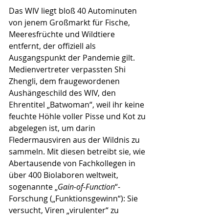
Das WIV liegt bloß 40 Autominuten 
von jenem Groß­markt für Fische, 
Meeresfrüchte und Wildtiere 
entfernt, der offiziell als 
Ausgangspunkt der Pandemie gilt. 
Medienvertreter verpassten Shi 
Zhengli, dem frau­gewordenen 
Aushängeschild des WIV, den 
Ehrentitel „Batwoman“, weil ihr keine 
feuchte Höhle voller Pisse und Kot zu 
abgelegen ist, um darin 
Fledermausviren aus der Wildnis zu 
sammeln. Mit diesen betreibt sie, wie 
Aber­tausende von Fachkollegen in 
über 400 Biolaboren weltweit, 
sogenannte „
Gain-of-Function
“-
Forschung („Funk­tionsgewinn“): Sie 
versucht, Viren „virulenter“ zu 