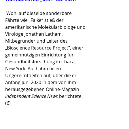
 Wohl auf dieselbe sonderbare 
Fährte wie „Falke“ stieß der 
amerikanische Molekularbiologe und 
Virologe Jona­than Latham, 
Mitbegründer und Leiter des 
„Bioscience Resource­ Project“, einer 
gemeinnützigen Einrichtung für 
Gesundheitsforschung in Ithaca, 
New York. Auch ihm fielen 
Ungereimtheiten auf, über die er 
Anfang Juni 2020 in dem von ihm 
herausgegebenen Online-Magazin 
Inde­pen­dent Science News 
berichtete. 
(6) 
Nachdem das neuartige Coronavirus 
öffentlich Aufsehen zu erregen 