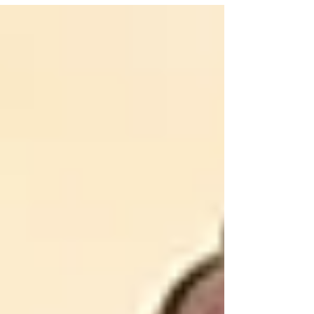
hochtrabenden Titel zulegen und bedrückte
Seelen in Räumlichkeiten empfangen dürften,
die wie eine Praxis aussehen. Jedem, der
sehen will, führten erfolgreiche Hochstapler
diese bezeichnende Peinlichkeit eindrücklich
vor Augen. Die triftigsten Anhaltspunkte für
diesen frechen Verdacht stammen von
besonders erfolgreichen Hoc