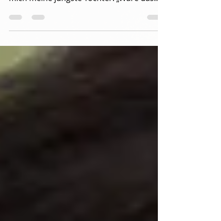
Wozu philosophieren?
Philosophie habe ich im Hauptfach
studiert. „Wie konntest du nur?“, fragte
mich meine jüngste Tochter. „Wäre das
auch etwas für mich?“...