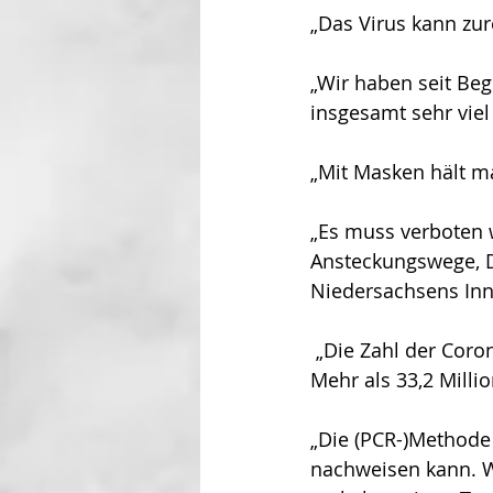
„Das Virus kann zur
„Wir haben seit Be
insgesamt sehr viel 
„Mit Masken hält ma
„Es muss verboten 
Ansteckungswege, Di
Niedersachsens Inn
 „Die Zahl der Corona-Todesopfer ist weltweit auf mehr als eine Million gestiegen. (…) 
Mehr als 33,2 Milli
„Die (PCR-)Methode 
nachweisen kann. W