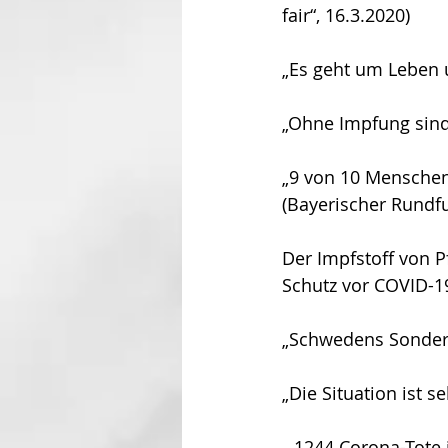
fair“, 16.3.2020)
„Es geht um Leben u
„Ohne Impfung sind 
„9 von 10 Menschen
(Bayerischer Rundfu
Der Impfstoff von P
Schutz vor COVID-19
„Schwedens Sonderwe
„Die Situation ist s
 „1244 Corona-Tote 