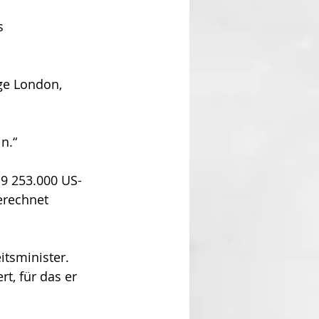
s 
ge London, 
n.“
9 253.000 US-
erechnet 
tsminister. 
t, für das er 