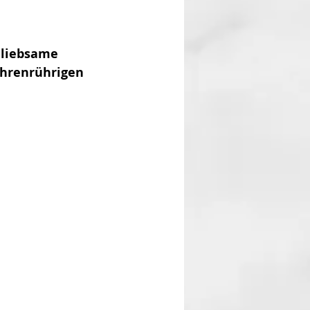
nliebsame 
ehrenrührigen 