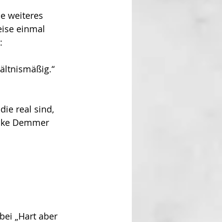
e weiteres  
ise einmal 
: 
ältnismäßig.“ 
ie real sind, 
lrike Demmer 