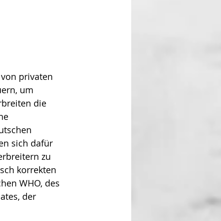
von privaten 
uern, um 
breiten die 
ne 
utschen 
n sich dafür 
rbreitern zu 
sch korrekten 
schen WHO, des 
ates, der 