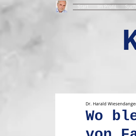
Start
Im Profil
Such
Dr. Harald Wiesendange
Wo bl
von F