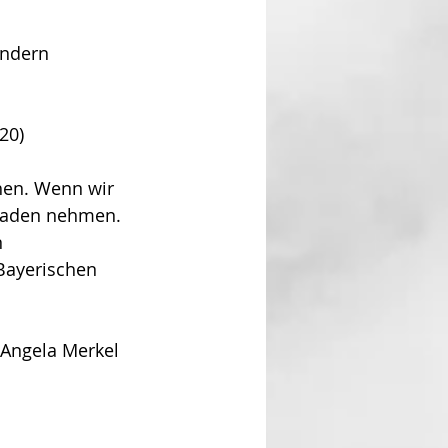
ändern 
20)
hen. Wenn wir 
chaden nehmen. 
n 
Bayerischen 
(Angela Merkel 