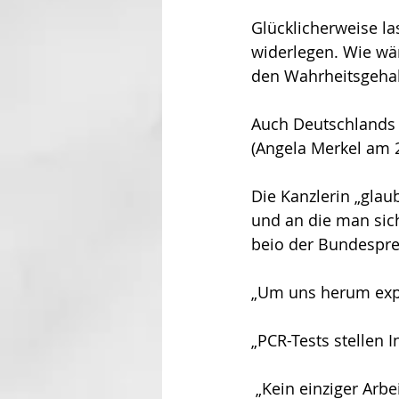
Glücklicherweise l
widerlegen. Wie wä
den Wahrheitsgehal
Auch Deutschlands z
(Angela Merkel am 
Die Kanzlerin „glaub
und an die man sich
beio der Bundespre
„Um uns herum expl
„PCR-Tests stellen I
 „Kein einziger Arbeitsplatz geht wegen Corona verloren.“ (Peter Altmaier bei „Hart aber 