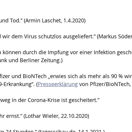
nd Tod.“ (Armin Laschet, 1.4.2020)
wir dem Virus schutzlos ausgeliefert.“ (Markus Söder
 können durch die Impfung vor einer Infektion geschü
nk und Berliner Zeitung.)
fizer und BioNTech „erwies sich als mehr als 90 % wi
-Erkrankung“. (
Presseerklärung
 von Pfizer/BioNTech,
g in der Corona-Krise ist gescheitert.“
ehr ernst.“ (Lothar Wieler, 22.10.2020)
in 24 Stunden.“ (tagesschau.de, 14.1.2021.) 