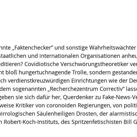
nnte „Faktenchecker“ und sonstige Wahrheitswächter 
taatlichen und internationalen Organisationen anhe
ditieren? Covidiotische Verschwörungstheoretiker ver
ht bloß hungertuchnagende Trolle, sondern gestande
olch verdienstkreuzwürdigen Einrichtungen wie der De
dem sogenannten „Recherchezentrum Correctiv“ lasse
geben sie sich dafür her, Querdenker zu Fake-News-Ve
weise Kritiker von coronoiden Regierungen, von politi
irrologischen Säulenheiligen Drosten, der alarmisti
Robert-Koch-Instituts, des Spritzenfetischisten Bill G