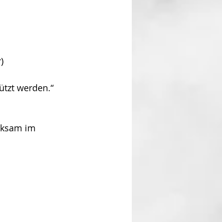
)
tzt werden.“ 
rksam im 
 