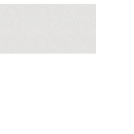
Lungenkrebs, Glioblastomen, Haut- und
Bauchspeicheldrüsenkrebs . Dies belegt ein
systematischer Überblick über 69 Studien, die
zwischen Januar 2020 und Oktober 2025
zusammengerechnet eine gewaltige
Stichprobe umfassten: darunter 300.000
Italiener, 8,4 Millionen Südkoreaner, 1,3
Millionen Angehörige des US-Militärs.
Besonders auffällig, so der Review, seien d