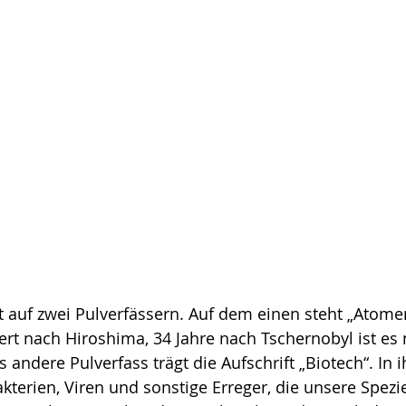
t auf zwei Pulverfässern. Auf dem einen steht „Atomen
ndert nach Hiro­shima, 34 Jahre nach Tschernobyl ist e
as andere Pulverfass trägt die Aufschrift „Biotech“. I
akterien, Viren und sonstige Erreger, die unsere Spezi