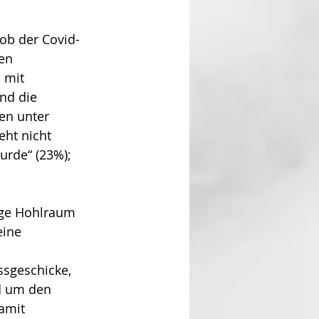
 ob der Covid-
en 
 mit 
nd die 
en unter 
eht nicht 
urde“ (23%); 
ige Hohlraum 
eine 
sgeschicke, 
d um den 
amit 