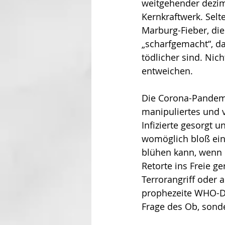
weitgehender dezimi
Kernkraftwerk. Selt
Marburg-Fieber, die
„scharfgemacht“, d
tödlicher sind. Nic
entweichen.  
Die Corona-Pandemie
manipuliertes und ve
Infizierte gesorgt 
womöglich bloß ein
blühen kann, wenn d
Retorte ins Freie ge
Terrorangriff oder
prophezeite WHO-Di
Frage des Ob, sonde