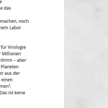
e 
ie das 
k machen, noch 
inem Labor 
ür Virologie 
 Millio­nen 
chlimm – aber 
Pla­neten 
er aus der 
, einen 
men“, 
as ist keine 