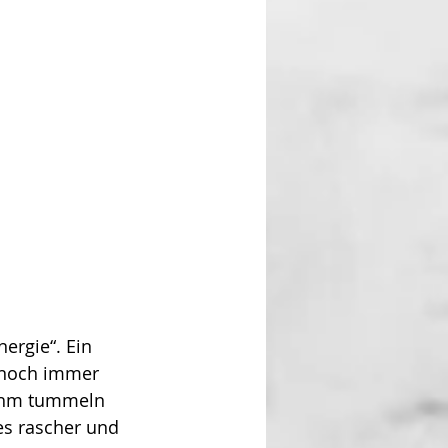
ergie“. Ein 
s noch immer 
n ihm tummeln 
es rascher und 