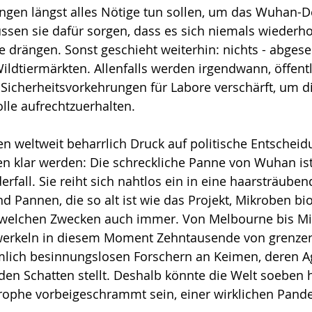
ngen längst alles Nötige tun sollen, um das Wuhan-D
sen sie dafür sorgen, dass es sich niemals wiederho
 drängen. Sonst geschieht weiterhin: nichts - abges
ldtier­märk­ten. Allenfalls werden irgendwann, öffentl
 Sicherheitsvorkehrungen für Labore verschärft, um die
olle aufrechtzuerhalten.
 weltweit beharrlich Druck auf politische Entscheid
n klar werden: Die schreckliche Panne von Wuhan ist
erfall. Sie reiht sich nahtlos ein in eine haarsträube
nd Pannen, die so alt ist wie das Projekt, Mikroben bi
u welchen Zwecken auch immer. Von Melbourne bis Mi
werkeln in diesem Moment Zehntausende von grenzen
lich besinnungslosen For­schern an Keimen, deren Ag
den Schatten stellt. Deshalb könnte die Welt soeben 
rophe vorbei­geschrammt sein, einer wirklichen Pande