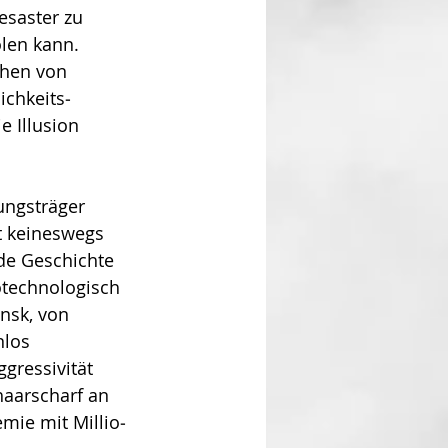
esaster zu 
len kann. 
ehen von 
ichkeits­
 Illusion 
ungsträger 
 keines­wegs 
nde Geschichte 
o­technologisch 
nsk, von 
los 
gressivität 
haarscharf an 
mie mit Millio­