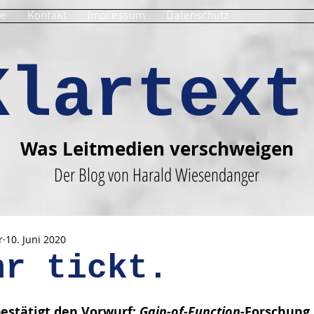
e
Kontakt
Impressum
Datenschutz
Klartext
Was Leitmedien verschweigen
Der Blog von Harald Wiesendanger
r
10. Juni 2020
hr tickt.
en bewertet.
estätigt den Vorwurf: 
Gain-of-Function
-Forschung,