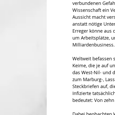
verbundenen Ge­fah­r
Wissenschaft ein Ve
Aussicht macht ver­
anstatt nötige Unte
Erreger könne aus 
um Arbeitsplätze, u
Milliardenbusiness.
Weltweit befassen s
Keime, die je auf u
das West-Nil- und d
zum Marburg-, Lassa
Steckbriefen auf, di
Infizierte tatsächli
bedeutet: Von zehn 
Dabei beobachten Wi