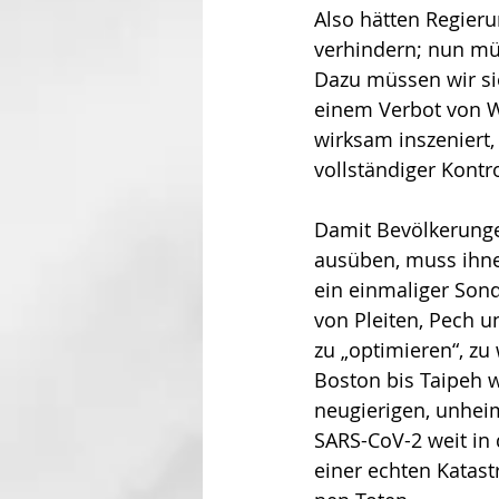
Also hätten Regieru
verhindern; nun müs
Dazu müssen wir sie
einem Verbot von Wi
wirksam inszeniert,
vollständiger Kontr
Damit Bevölkerungen
ausüben, muss ihne
ein einmaliger Sond
von Pleiten, Pech u
zu „optimieren“, z
Boston bis Taipeh 
neugierigen, unheim
SARS-CoV-2 weit in 
einer echten Katast