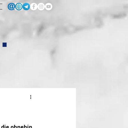
.
 die ohnehin 