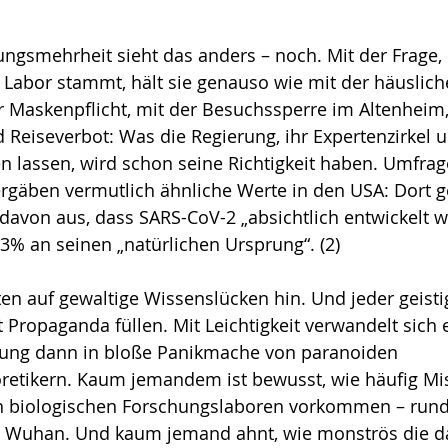
ungsmehrheit sieht das anders – noch. Mit der Frage,
Labor stammt, hält sie genauso wie mit der häuslich
 Maskenpflicht, mit der Besuchs­sperre im Altenheim,
eise­verbot: Was die Regierung, ihr Expertenzirkel u
n lassen, wird schon seine Richtigkeit haben. Umfrag
äben ver­mut­­lich ähnliche Werte in den USA: Dort g
 davon aus, dass SARS-CoV-2 „absichtlich entwickelt w
% an seinen „natürlichen Ursprung“. (2)
en auf gewaltige Wissenslücken hin. Und jeder geist
it Propa­ganda fül­len. Mit Leichtigkeit verwandelt sich 
ung dann in bloße Panikmache von paranoiden 
etikern. Kaum jeman­dem ist bewusst, wie häufig Mis
in biologischen Forschungslaboren vorkommen – run
in Wuhan. Und kaum jemand ahnt, wie monströs die d