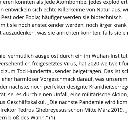
eren könnten als jede Atombombe, jedes explo­dier­t
en entwickeln sich echte Killerkeime von Natur aus, w
 Pest oder Ebola; häufiger werden sie biotechnisch 
amit sie noch anstecken­der werden, noch ärger kran
ht auszudenken, was sie anrichten könnten, falls sie e
, vermutlich ausgelöst durch ein im Wuhan-Institut f
rse­hent­lich freigesetztes Virus, hat 2020 weltweit für
und zum Tod Hunderttausender beigetragen. Das ist s
 eher harmloser Vorgeschmack darauf, was unserem 
er nächste, noch perfekter design­te Krankheitserreg
rät, sei es durch einen Unfall, eine militärische Aktion
 aus Geschäftskalkül. „Die nächste Pandemie wird kom
rektor Tedros Ghebreyesus schon Mitte März 2019. „D
rn bloß des Wann.“ (1) 