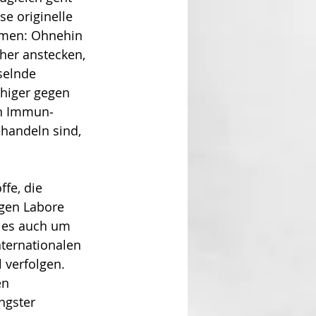
e originelle 
mmen: Ohnehin 
her an­stecken, 
selnde 
higer gegen 
en Immun­
handeln sind, 
fe, die 
igen Labore 
 es auch um 
ter­nationalen 
 verfolgen. 
en 
ngster 