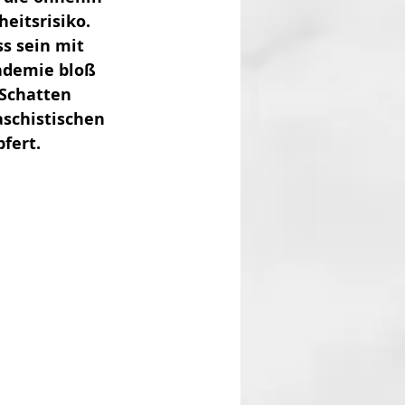
eitsrisiko. 
s sein mit 
ndemie bloß 
 Schatten 
aschistischen 
fert.