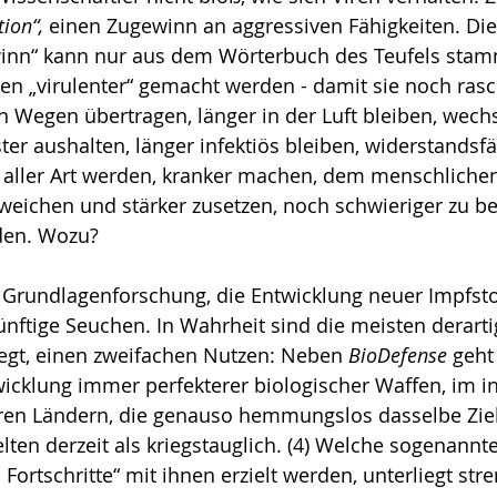
tion“,
 einen Zugewinn an aggressiven Fähigkeiten. Dies
winn“ kann nur aus dem Wörterbuch des Teufels sta
llen „virulenter“ gemacht werden - damit sie noch rasc
en Wegen übertragen, länger in der Luft bleiben, wech
r aushalten, länger infektiös bleiben, widerstandsfä
l aller Art werden, kranker machen, dem menschlich
weichen und stärker zusetzen, noch schwieriger zu be
den. Wozu? 
m Grundlagenforschung, die Entwick­lung neuer Impfstof
nftige Seuchen. In Wahrheit sind die meisten derart
egt, einen zweifachen Nutzen: Neben 
BioDefense
 geht
wick­lung immer perfekterer biologischer Waffen, im in
eren Ländern, die genauso hemmungslos dasselbe Ziel
lten derzeit als kriegstauglich. (4) Welche sogenannt
Fortschritte“ mit ihnen erzielt wer­den, unterliegt stre