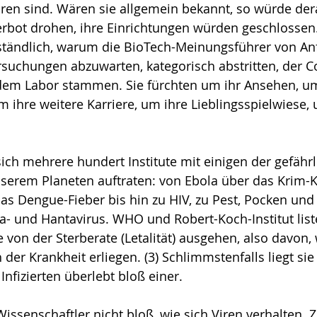
en sind. Wären sie allgemein bekannt, so würde der­ar­
rbot drohen, ihre Einrichtun­gen würden geschlossen.
ständlich, warum die BioTech-Meinungsführer von An­
rsuchungen abzuwarten, kategorisch abstritten, der C
dem Labor stammen. Sie fürchten um ihr Ansehen, u
m ihre weitere Karriere, um ihre Lieblingsspielwiese, 
ich mehrere hundert Institute mit einigen der gefährl
nserem Planeten auftraten: von Ebola über das Krim-K
as Dengue-Fieber bis hin zu HIV, zu Pest, Pocken und
- und Hantavirus. WHO und Robert-Koch-Institut liste
e von der Sterberate (Letalität) ausgehen, also davon, 
ch der Krankheit erliegen. (3) Schlimmstenfalls liegt sie
Infizierten überlebt bloß einer.
ssenschaftler nicht bloß, wie sich Viren verhalten. Z