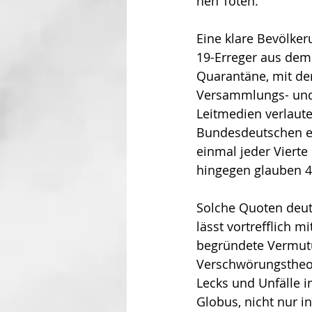
nen Toten.
Eine klare Bevölker
19-Erreger aus dem 
Quarantäne, mit der
Versammlungs- und R
Leitmedien verlaute
Bundesdeutschen erg
einmal jeder Vierte
hingegen glauben 43
Solche Quoten deut
lässt vortrefflich m
begründete Vermut
Verschwörungstheor
Lecks und Unfälle 
Globus, nicht nur 