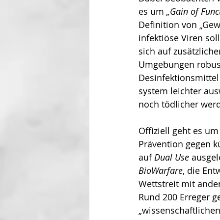
es um 
„Gain of Func­
Definition von „Ge
infektiöse Viren so
sich auf zusätzlich
Umgebungen robuste
Desinfektionsmitte
system leichter aus
noch tödlicher wer
Offiziell geht es u
Prävention gegen kü
auf 
Dual Use
 ausgel
BioWarfare
, die Ent
Wettstreit mit and
Rund 200 Erreger ge
„wissenschaftlichen 