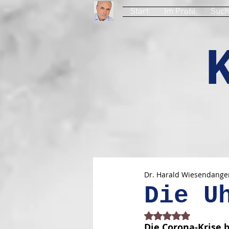
Start
Im Profil
Such
Dr. Harald Wiesendange
Die U
Mit NaN von 5 Stern
Die Corona-Krise b