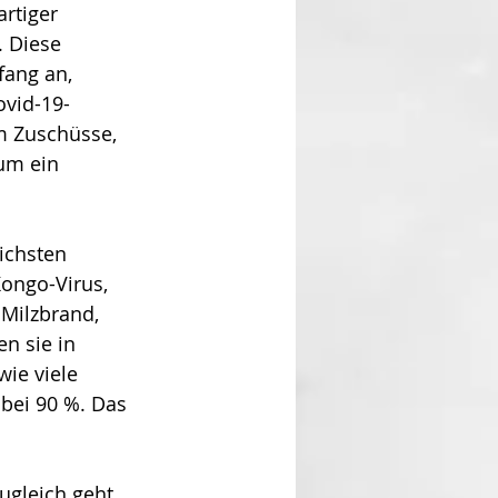
ti­ger 
 Diese 
fang an, 
ovid-19-
m Zuschüsse, 
um ein 
ichsten 
ongo-Virus, 
 Milzbrand, 
n sie in 
wie viele 
 bei 90 %. Das 
ugleich geht 