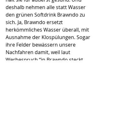
deshalb nehmen alle statt Wasser 
den grünen Softdrink Brawndo zu 
sich. Ja, Brawndo ersetzt 
herkömmliches Wasser überall, mit 
Ausnahme der Klospülungen. Sogar 
ihre Felder bewässern unsere 
Nachfahren damit, weil laut 
Werbespruch “in Brawndo steckt, 
was Pflanzen schmeckt – es enthält 
Elektrolyte!“
(
Harald Wiesendanger
)
Anmerkungen
1        Zit. nach 
Foodwatch
, 
https://www.foodwatch.org/de/teuer-
und-unnoetig-foodwatch-