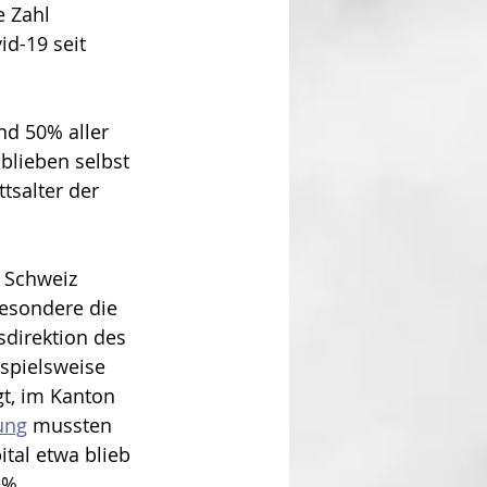
e Zahl 
id-19 seit 
nd 50% aller 
blieben selbst 
tsalter der 
 Schweiz 
esondere die 
sdirektion des 
ispielsweise 
t, im Kanton 
ung
 mussten 
tal etwa blieb 
 %. 