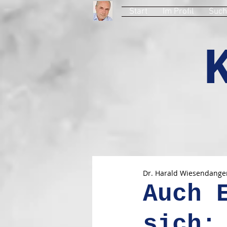
Start
Im Profil
Such
Dr. Harald Wiesendange
Auch 
sich: