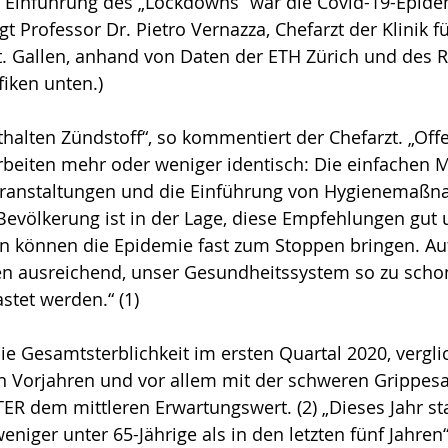
 Einführung des „Lockdowns“ war die Covid-19-Epide
gt Professor Dr. Pietro Vernazza, Chefarzt der Klinik fü
t. Gallen, anhand von Daten der ETH Zürich und des 
fiken unten.) 
thalten Zündstoff“, so kommentiert der Chefarzt. „Off
rbeiten mehr oder weniger identisch: Die einfachen
eranstaltungen und die Einführung von Hygienemaßn
Bevölkerung ist in der Lage, diese Empfehlungen gut
können die Epidemie fast zum Stoppen bringen. Auf 
 ausreichend, unser Gesundheitssystem so zu schon
astet werden.“ (1) 
die Gesamtsterblichkeit im ersten Quartal 2020, vergl
in Vorjahren und vor allem mit der schweren Grippes
ER dem mittleren Erwartungswert. (2) „Dieses Jahr st
niger unter 65-Jährige als in den letzten fünf Jahren“