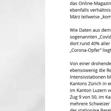
das Online-Magazin
ebenfalls verhältnis
März teilweise „kom
Wie Daten aus dem
sogenannten „Covid1
dort rund 40% aller
„Corona-Opfer“ liegt
Von einer drohende
ebensowenig die Re
Intensivstationen b
Kantons Zürich in e
im Kanton Luzern vo
Zug 9 von 50, im Ka
mehrere Schweizer K
der stationäre Bere