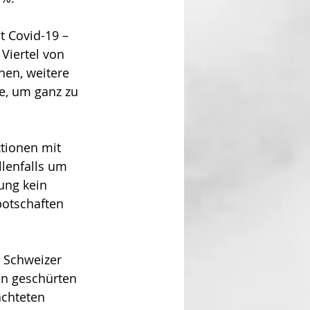
t Covid-19 – 
Viertel von 
hen, weitere 
e, um ganz zu 
tionen mit 
llenfalls um 
ung kein 
otschaften 
 Schweizer 
n geschürten 
chteten 