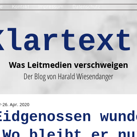
e
Kontakt
Impressum
Datenschutz
Klartext
Was Leitmedien verschweigen
Der Blog von Harald Wiesendanger
r
26. Apr. 2020
Eidgenossen wund
 Wo bleibt er nu