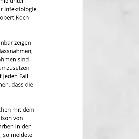
mie unter 
r Infektiologie 
Robert-Koch-
enbar zeigen 
 Massnahmen, 
ahmen sind 
 umzusetzen 
jeden Fall 
en, dass die 
ichen mit dem 
aison von 
arben in den 
, so meldete 