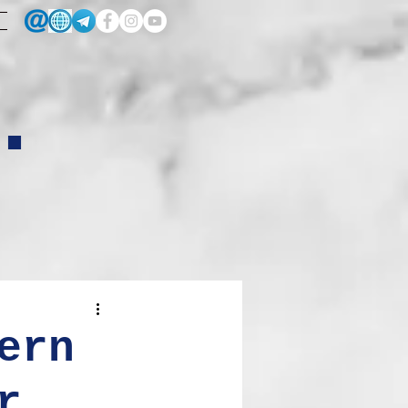
.
ern
r,