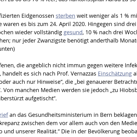
izierten Eidgenossen 
sterben
 weit weniger als 1 % mi
e waren es bis zum 24. April 2020. Hingegen sind drei 
chen wieder vollständig 
gesund
, 10 % nach drei Woc
hen; nur jeder Zwanzigste benötigt anderthalb Monat
unten) 
fenen, die angeblich nicht immun gegen weitere Infek
handelt es sich nach Prof. Vernazzas 
Einschätzung
 a
e oder auch nur Hinweise“, die „bei genauerer Betracht
“. Von manchen Medien werden sie jedoch „zu Hiobsb
erstürzt aufgetischt“. 
ief
 an das Gesundheitsministerium in Bern beklagen
skrepanz zwischen dem vor allem auch von den Medie
 und unserer Realität.“ Die in der Bevölkerung beoba