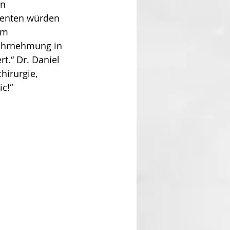
n 
ienten würden 
im 
ahrnehmung in 
t.“ Dr. Daniel 
hirurgie, 
c!“