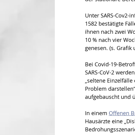
Unter SARS-Cov2-inf
1582 bestätigte Fäll
ihnen nach zwei Wo
10 % nach vier Woc
genesen. (s. Grafik 
Bei Covid-19-Betrof
SARS-CoV-2 werden, 
„seltene Einzelfäll
Problem darstellen
aufgebauscht und üb
In einem 
Offenen Br
Hausärzte eine „Di
Bedrohungsszenario