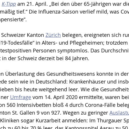
 
K-Tipp
 am 21. April. „Bei den über 65-Jährigen war di
mäßig tief.“ Die Influenza-Saison verlief mild, was Cov
pensierte“.
 Schweizer Kanton 
Zürich
 belegen, ereigneten sich ru
9-Todesfälle“ in Alters- und Pflegeheimen; trotzdem 
 testpositiven Personen symptomlos. Das Durchschnit
 in der Schweiz derzeit bei 84 Jahren. 
n Überlastung des Gesundheitswesens konnte in der
de sein wie in Deutschland: Krankenhäuser und insb
lieben bis heute weitgehend leer. Wie die Gesundheit
iner 
Umfrage
 vom 14. April 2020 ermittelte, waren be
n 560 Intensivbetten bloß 4 durch Corona-Fälle beleg
nton St. Gallen 9 von 927. Wegen zu geringer 
Auslast
liniken sogar Kurzarbeit anmelden: Im Thurgauer Spi
ich zu 60 bis 70 % leer, das Kantonsspital Aarau zu 50