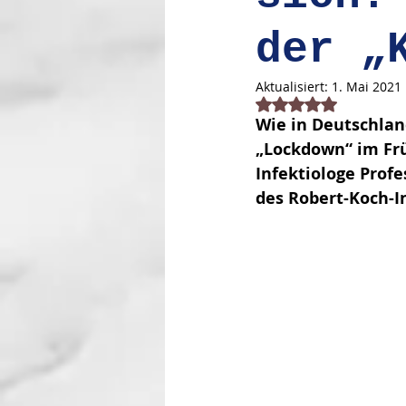
der „
Aktualisiert:
1. Mai 2021
Mit NaN von 5 Stern
Wie in Deutschland
„Lockdown“ im Frü
Infektiologe Prof
des Robert-Koch-In