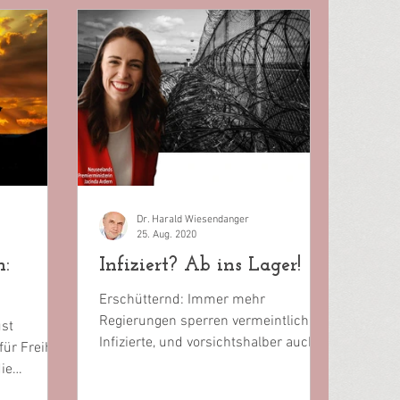
Dr. Harald Wiesendanger
25. Aug. 2020
n:
Infiziert? Ab ins Lager!
Erschütternd: Immer mehr
Regierungen sperren vermeintlich
st
Infizierte, und vorsichtshalber auch
für Freiheit
verdächtige Kontaktpersonen, in
ie
sogenannte...
t, können