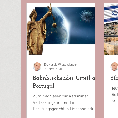
Dr. Harald Wiesendanger
20. Nov. 2020
Bahnbrechendes Urteil aus
Bi
Portugal
Heu
Die 
Zum Nachlesen für Karlsruher
ihr
Verfassungsrichter: Ein
erne
Berufungsgericht in Lissabon erklärt
PCR-Tests für unzuverlässig, eine