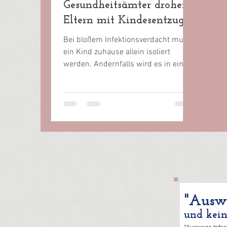
Gesundheitsämter drohen
Eltern mit Kindesentzug
Bei bloßem Infektionsverdacht muss
ein Kind zuhause allein isoliert
werden. Andernfalls wird es in eine
„geschlossene Einrichtung“...
"Auswe
und kei