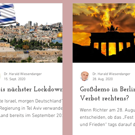
Dr. Harald Wiesendanger
Dr. Harald Wiesendanger
15. Sept. 2020
28. Aug. 2020
bis nächster Lockdown
Großdemo in Berli
Verbot rechtens?
te Israel, morgen Deutschland?
Regierung in Tel Aviv verwandelte
Wenn Richter am 28. Augu
 Land bereits im September 2020
entscheiden, ob das „Fest 
ut in eine Haftanstalt -...
und Frieden“ tags darauf d
Volksgesundheit gefährde