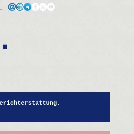
.
erichterstattung.