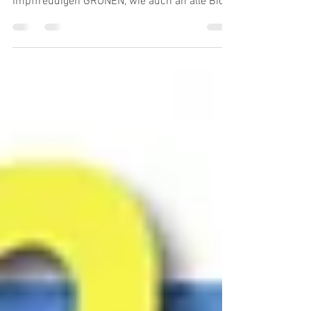
Ein überfälliger Offener Brief anlässlich der
nahen Bundestagswahl - an alle
impffreudigen GRÜNEN, wie auch an alle Bio-
Anhänger und...