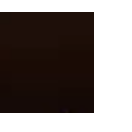
Mehrere Wissenschaftler überzeugte ein
spezielles Enzym davon, dass SARS-CoV-2
gentechnisch manipuliert wurde. „Smoking
Gun“ nennen...