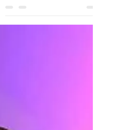
Im Jahre 2000 versuchte mich ein
Familienvater davon zu überzeugen, woran er
selbst felsenfest glaubte: Er sei ein
wiedergeborener...