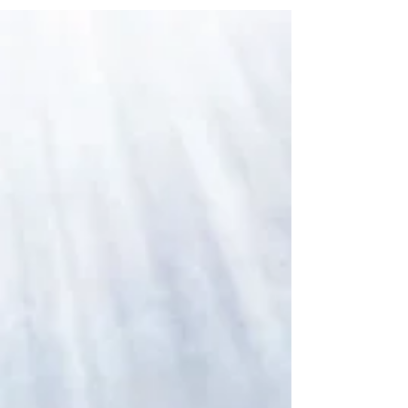
Neurologen setzt dazu auf hochdosiertes
Vitamin D....