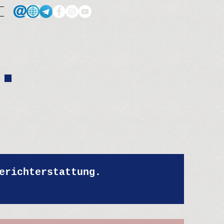
.
erichterstattung.