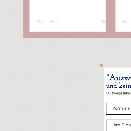
"Auswe
und kei
"Auswege Infos"