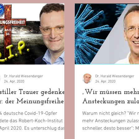
Dr. Harald Wiesendanger
Dr. Harald Wiesendanger
24. Apr. 2020
24. Apr. 2020
 stiller Trauer gedenken
„Wir müssen meh
r: der Meinungsfreiheit
Ansteckungen zula
4 deutsche Covid-19-Opfer
Warum nicht gleich? "Wir
dete das Robert-Koch-Institut am
mehr Ansteckungen zulas
April 2020. Es unterschlug das
schneller, desto besser": 
. – das einzige, dessen...
arg verspäteten Vorschlag, 