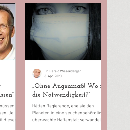
Dr. Harald Wiesendanger
8. Apr. 2020
r
„Ohne Augenmaß! Wo ist
ssen“
die Notwendigkeit?“
 müssen
Hätten Regierende, ehe sie den
sen! Je
Planeten in eine seuchenbehördlich
Mit diesem
überwachte Haftanstalt verwandeln,
die...
doch bloß ihren Rat eingeholt! Wäre...