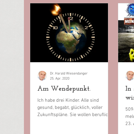
Dr. Harald Wiesendanger
25. Apr. 2020
Am Wendepunkt.
In
wi
Ich habe drei Kinder. Alle sind
gesund, begabt, glücklich, voller
509
Zukunftspläne. Sie wollen beruflich
mel
vorwärtskommen, irgendwann eine...
23. 
5095